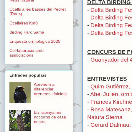
DELTA BIRDING
-
Delta Birding Fe
Ocells a les basses del Pedret
(Reus)
-
Delta Birding Fe
Ocellaires Km0
-
Delta Birding Fe
-
Delta Birding Fe
Birding Parc Samà
Enquesta ornitològica 2025
Col·laboració amb
CONCURS DE F
associacions
-
Guanyador del 4t
Entrades populars
ENTREVISTES
Aprenem a
-
Quim Gutiérrez, a
diferenciar
-
Abel Julien, orni
orenetes i falciots
-
Frances Kirchne
-
Rosa Matesanz, f
Els rapinyaires
Natura Sterna
nocturns de casa
nostra
-
Gerard Dalmau, 