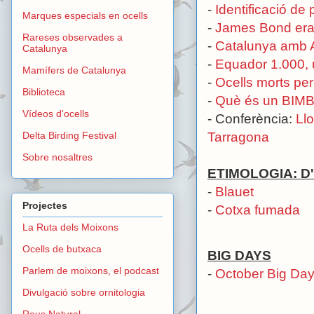
-
Identificació de
Marques especials en ocells
-
James Bond era 
Rareses observades a
-
Catalunya amb 
Catalunya
-
Equador 1.000, 
Mamífers de Catalunya
-
Ocells morts per
Biblioteca
-
Què és un BIMBO
Vídeos d'ocells
- Conferència:
Ll
Tarragona
Delta Birding Festival
Sobre nosaltres
ETIMOLOGIA: D'o
-
Blauet
Projectes
-
Cotxa fumada
La Ruta dels Moixons
Ocells de butxaca
BIG DAYS
Parlem de moixons, el podcast
-
October Big Day
Divulgació sobre ornitologia
Reus Natural