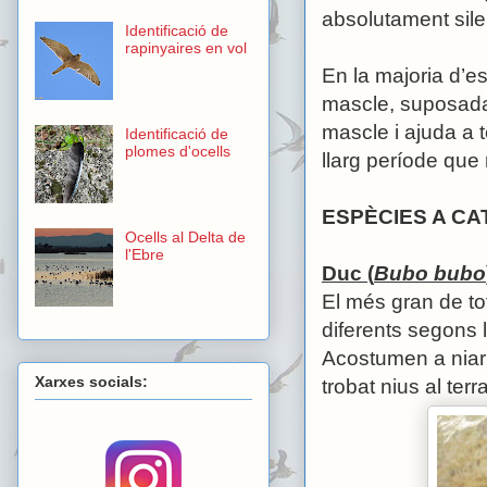
absolutament sile
Identificació de
rapinyaires en vol
En la majoria d’e
mascle, suposada
mascle i ajuda a t
Identificació de
plomes d'ocells
llarg període que 
ESPÈCIES A C
Ocells al Delta de
l'Ebre
Duc (
Bubo bubo
El més gran de t
diferents segons l
Acostumen a niar
Xarxes socials:
trobat nius al terr