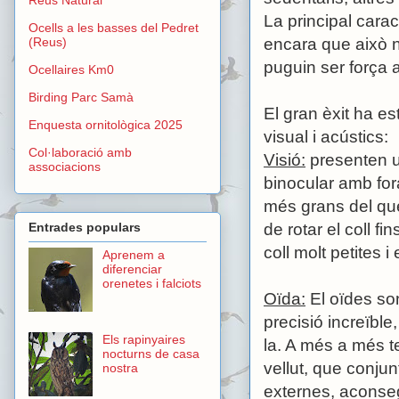
La principal carac
Ocells a les basses del Pedret
(Reus)
encara que això 
puguin ser força a
Ocellaires Km0
Birding Parc Samà
El gran èxit ha e
Enquesta ornitològica 2025
visual i acústics:
Col·laboració amb
Visió:
presenten un
associacions
binocular amb fora
més grans del qu
de rotar el coll f
Entrades populars
coll molt petites
Aprenem a
diferenciar
orenetes i falciots
Oïda:
El oïdes so
precisió increïbl
Els rapinyaires
la. A més a més t
nocturns de casa
vellut, que conju
nostra
externes, aconsegu