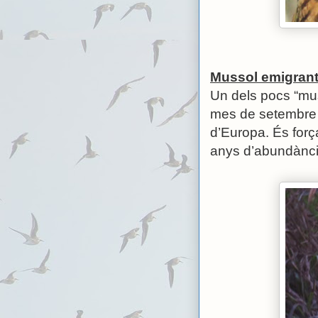
Mussol emigrant
Un dels pocs “mus
mes de setembre 
d’Europa. És forç
anys d’abundància