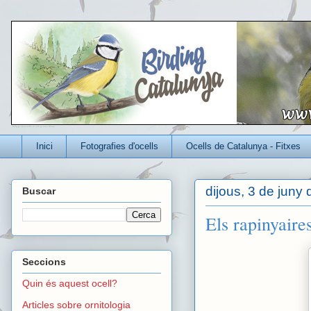
Un blog per conèixer millor els ocells que viuen a Catalunya
Inici
Fotografies d'ocells
Ocells de Catalunya - Fitxes
dijous, 3 de juny
Buscar
Els rapinyaire
Seccions
Quin és aquest ocell?
Articles sobre ornitologia