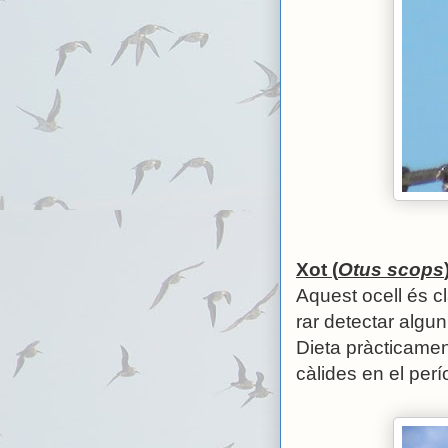
Xot (
Otus scops
Aquest ocell és 
rar detectar algu
Dieta pràcticamen
càlides en el per