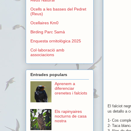
Ocells a les basses del Pedret
(Reus)
Ocellaires Km0
Birding Parc Samà
Enquesta ornitològica 2025
Col·laboració amb
associacions
Entrades populars
Aprenem a
diferenciar
orenetes i falciots
El falciot negr
us detallo a c
Els rapinyaires
nocturns de casa
1- Cos compl
nostra
2- Taca blanca
3- Ales de do