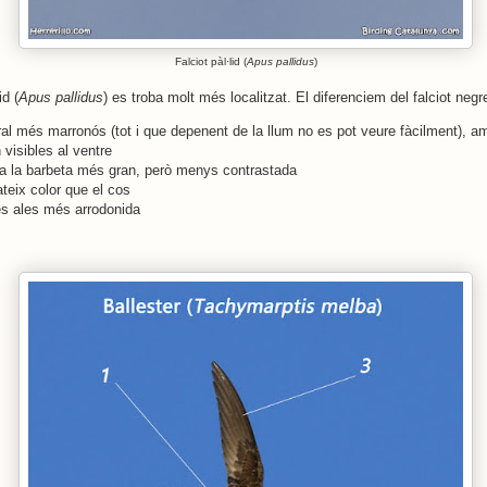
Falciot pàl·lid (
Apus pallidus
)
id (
Apus pallidus
) es troba molt més localitzat. El diferenciem del falciot negr
ral més marronós (tot i que depenent de la llum no es pot veure fàcilment), 
 visibles al ventre
 a la barbeta més gran, però menys contrastada
teix color que el cos
es ales més arrodonida