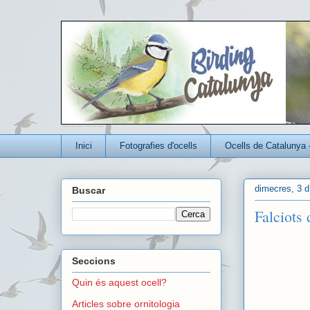
Un blog per conèixer millor els ocells que viuen a Catalunya
Inici
Fotografies d'ocells
Ocells de Catalunya 
dimecres, 3 d’
Buscar
Falciots
Seccions
Quin és aquest ocell?
Articles sobre ornitologia