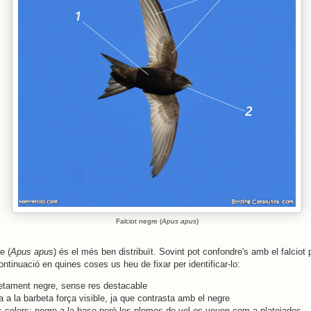
Falciot negre (
Apus apus
)
e (
Apus apus
) és el més ben distribuït. Sovint pot confondre's amb el falciot p
ontinuació en quines coses us heu de fixar per identificar-lo:
etament negre, sense res destacable
 a la barbeta força visible, ja que contrasta amb el negre
s colors: negre a la base però les plomes de vol es veuen com a platejades