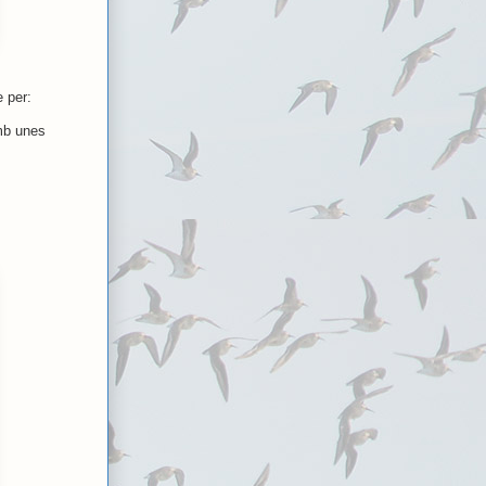
e per:
amb unes