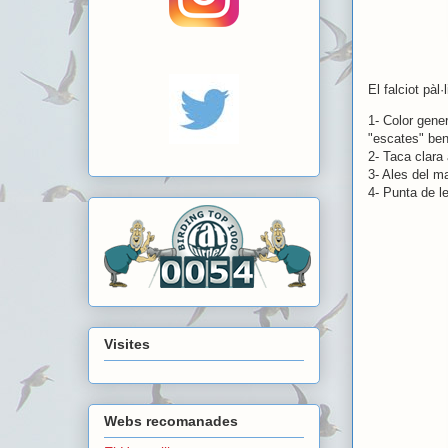
El falciot pàl·l
1- Color gene
"escates" ben
2- Taca clara
3- Ales del ma
4- Punta de l
Visites
Webs recomanades