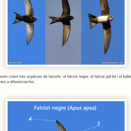
im criant tres espècies de falciots: el falciot negre, el falciot pàl·lid i el balle
em a diferenciar-los.