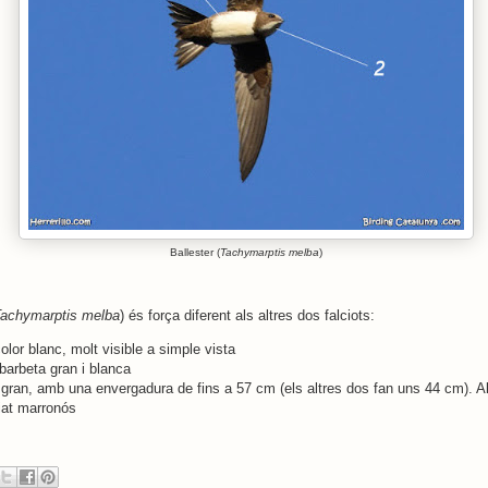
Ballester (
Tachymarptis melba
)
achymarptis melba
) és força diferent als altres dos falciots:
olor blanc, molt visible a simple vista
barbeta gran i blanca
gran, amb una envergadura de fins a 57 cm (els altres dos fan uns 44 cm). Al
iat marronós