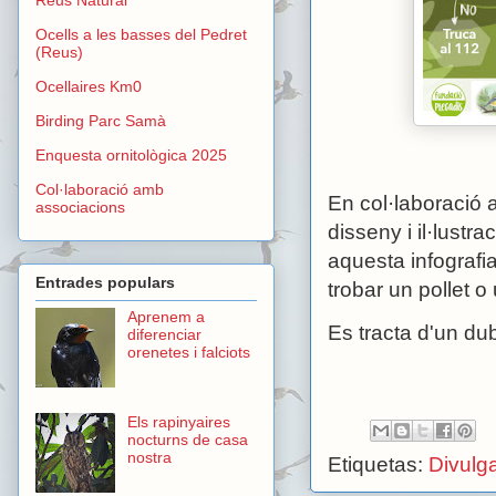
Ocells a les basses del Pedret
(Reus)
Ocellaires Km0
Birding Parc Samà
Enquesta ornitològica 2025
Col·laboració amb
En col·laboració 
associacions
disseny i il·lustra
aquesta infografi
Entrades populars
trobar un pollet o u
Aprenem a
Es tracta d'un du
diferenciar
orenetes i falciots
Els rapinyaires
nocturns de casa
nostra
Etiquetas:
Divulg