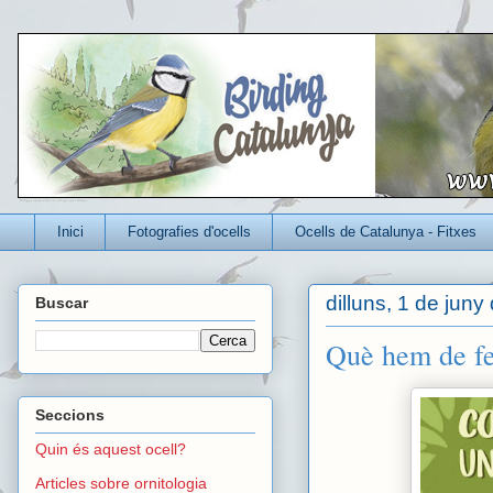
Un blog per conèixer millor els ocells que viuen a Catalunya
Inici
Fotografies d'ocells
Ocells de Catalunya - Fitxes
dilluns, 1 de juny
Buscar
Què hem de fer
Seccions
Quin és aquest ocell?
Articles sobre ornitologia