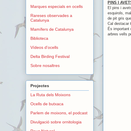
PINS I AVET
Marques especials en ocells
El pins i ave
esquirols, mal
Rareses observades a
de pit gris qu
Catalunya
Cal destacar 
És important 
Mamífers de Catalunya
arbres vells p
Biblioteca
Vídeos d'ocells
Delta Birding Festival
Sobre nosaltres
Projectes
La Ruta dels Moixons
Ocells de butxaca
Parlem de moixons, el podcast
Divulgació sobre ornitologia
Reus Natural