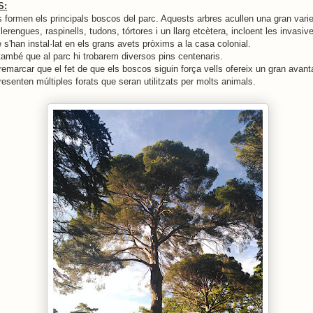
S:
ts formen els principals boscos del parc. Aquests arbres acullen una gran varie
lerengues, raspinells, tudons, tórtores i un llarg etcètera, incloent les invasiv
e s'han instal·lat en els grans avets pròxims a la casa colonial.
també que al parc hi trobarem diversos pins centenaris.
remarcar que el fet de que els boscos siguin força vells ofereix un gran avant
resenten múltiples forats que seran utilitzats per molts animals.