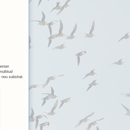
 estan
multitud
e nou substrat.