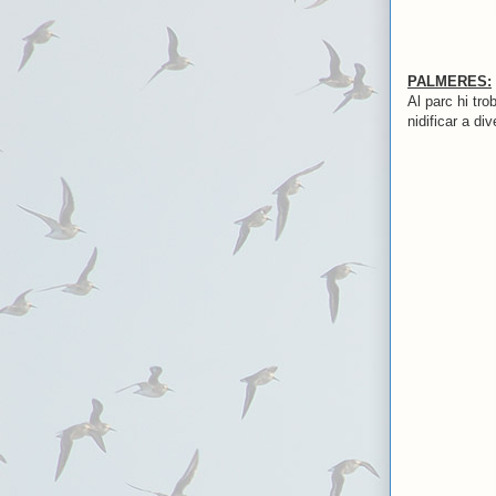
PALMERES:
Al parc hi tr
nidificar a di