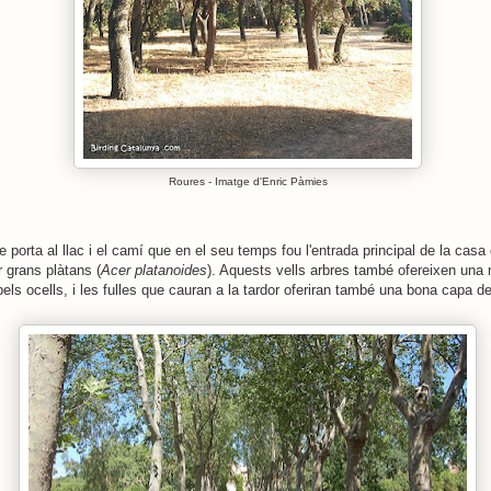
Roures - Imatge d'Enric Pàmies
 porta al llac i el camí que en el seu temps fou l'entrada principal de la casa
r grans plàtans (
Acer platanoides
). Aquests vells arbres també ofereixen una 
els ocells, i les fulles que cauran a la tardor oferiran també una bona capa d