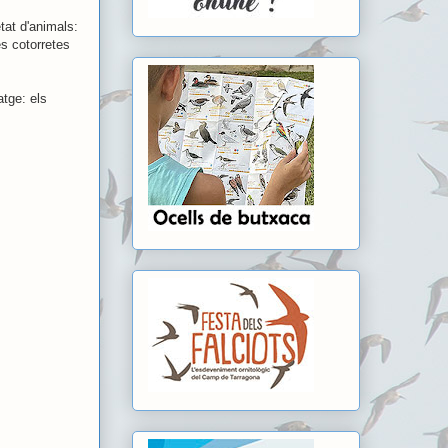
tat d'animals:
es cotorretes
atge: els