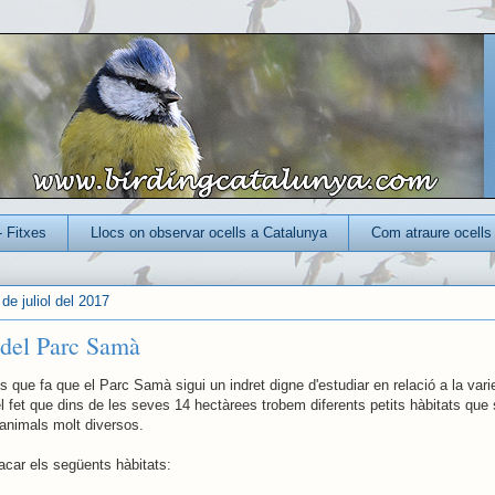
- Fitxes
Llocs on observar ocells a Catalunya
Com atraure ocells 
de juliol del 2017
 del Parc Samà
 que fa que el Parc Samà sigui un indret digne d'estudiar en relació a la vari
el fet que dins de les seves 14 hectàrees trobem diferents petits hàbitats que
animals molt diversos.
car els següents hàbitats: