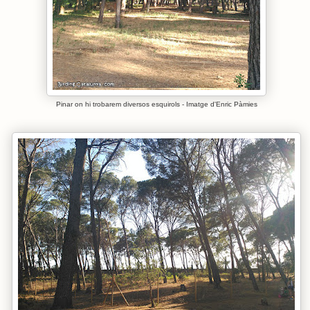
Pinar on hi trobarem diversos esquirols - Imatge d'Enric Pàmies