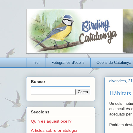
Un blog per conèixer millor els ocells que viuen a Catalunya
Inici
Fotografies d'ocells
Ocells de Catalunya 
divendres, 21 
Buscar
Hàbitats
Un dels motius
que acull és 
Seccions
adequats per 
Quin és aquest ocell?
Podríem desta
Articles sobre ornitologia