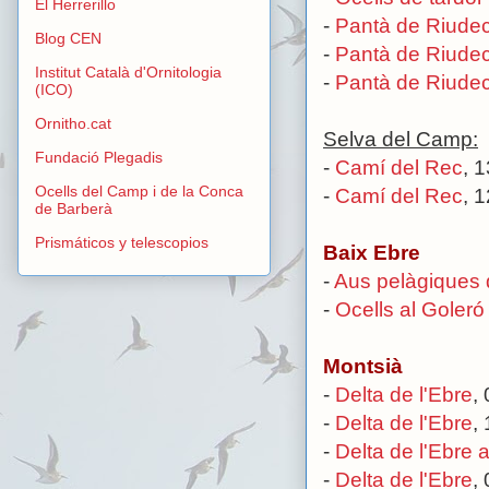
El Herrerillo
-
Pantà de Riude
Blog CEN
-
Pantà de Riude
Institut Català d'Ornitologia
-
Pantà de Riude
(ICO)
Ornitho.cat
Selva del Camp:
Fundació Plegadis
-
Camí del Rec
, 
Ocells del Camp i de la Conca
-
Camí del Rec
, 
de Barberà
Prismáticos y telescopios
Baix Ebre
-
Aus pelàgiques 
-
Ocells al Goleró 
Montsià
-
Delta de l'Ebre
,
-
Delta de l'Ebre
,
-
Delta de l'Ebre a
-
Delta de l'Ebre
,