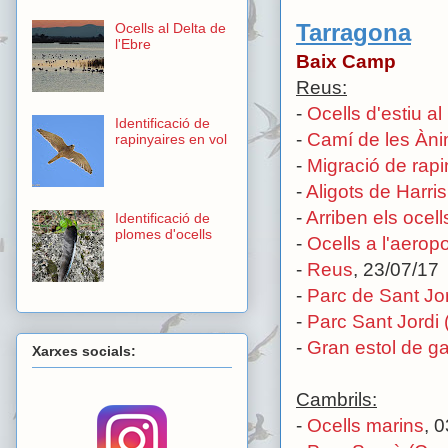
Tarragona
Ocells al Delta de
l'Ebre
Baix Camp
Reus:
-
Ocells d'estiu a
Identificació de
-
Camí de les Àn
rapinyaires en vol
-
Migració de rap
-
Aligots de Harri
-
Arriben els ocel
Identificació de
plomes d'ocells
-
Ocells a l'aerop
-
Reus
, 23/07/17
-
Parc de Sant Jo
-
Parc Sant Jordi
-
Gran estol de g
Xarxes socials:
Cambrils:
-
Ocells marins
, 