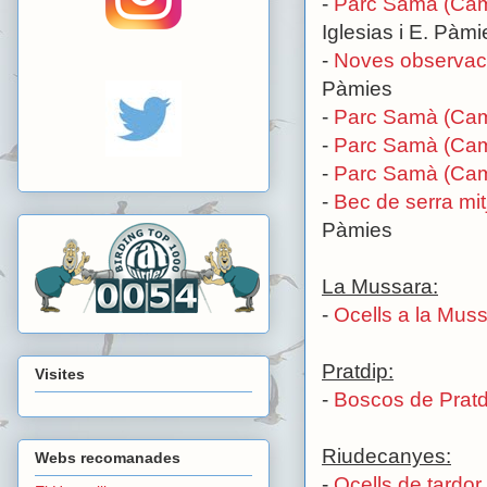
-
Parc Samà (Cam
Iglesias i E. Pàmi
-
Noves observaci
Pàmies
-
Parc Samà (Cam
-
Parc Samà (Cam
-
Parc Samà (Cam
-
Bec de serra mit
Pàmies
La Mussara:
-
Ocells a la Mus
Pratdip:
Visites
-
Boscos de Pratd
Riudecanyes:
Webs recomanades
-
Ocells de tardo