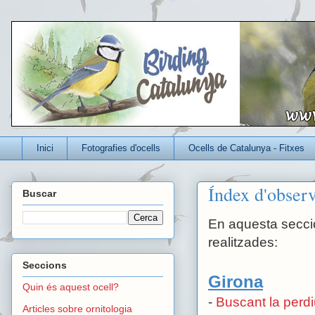
Un blog per conèixer millor els ocells que viuen a Catalunya
Inici
Fotografies d'ocells
Ocells de Catalunya - Fitxes
Índex d'obser
Buscar
En aquesta secci
realitzades:
Seccions
Girona
Quin és aquest ocell?
-
Buscant la perd
Articles sobre ornitologia