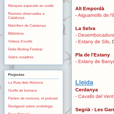
Marques especials en ocells
Alt Empordà
Rareses observades a
-
Aiguamolls de l
Catalunya
Mamífers de Catalunya
La Selva
Biblioteca
-
Desembocadura 
-
Estany de Sils
, 
Vídeos d'ocells
Delta Birding Festival
Pla de l'Estany
Sobre nosaltres
-
Estany de Bany
Projectes
Lleida
La Ruta dels Moixons
Cerdanya
Ocells de butxaca
- Cavalls del Vent
Parlem de moixons, el podcast
Divulgació sobre ornitologia
Segrià - Les Gar
Reus Natural