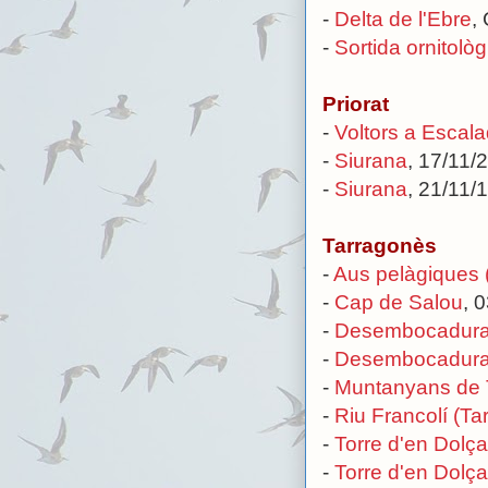
-
Delta de l'Ebre
,
-
Sortida ornitològ
Priorat
-
Voltors a Escala
-
Siurana
, 17/11/
-
Siurana
, 21/11/
Tarragonès
-
Aus pelàgiques 
-
Cap de Salou
, 
-
Desembocadura de
-
Desembocadura d
-
Muntanyans de 
-
Riu Francolí (Ta
-
Torre d'en Dolça
-
Torre d'en Dolça