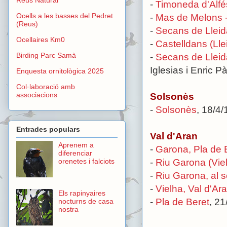
-
Timoneda d'Alfé
Ocells a les basses del Pedret
-
Mas de Melons -
(Reus)
-
Secans de Lleid
Ocellaires Km0
-
Castelldans (Lle
Birding Parc Samà
-
Secans de Lleid
Iglesias i Enric P
Enquesta ornitològica 2025
Col·laboració amb
associacions
Solsonès
-
Solsonès
, 18/4/
Entrades populars
Val d'Aran
Aprenem a
-
Garona, Pla de B
diferenciar
-
Riu Garona (Vie
orenetes i falciots
-
Riu Garona, al s
-
Vielha, Val d'Ar
Els rapinyaires
-
Pla de Beret
, 2
nocturns de casa
nostra