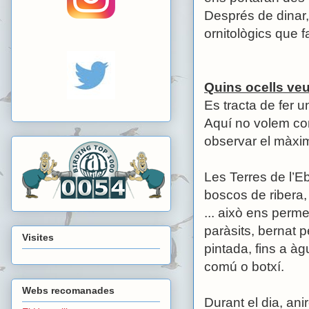
Després de dinar, 
ornitològics que 
Quins ocells ve
Es tracta de fer u
Aquí no volem com
observar el màxim
Les Terres de l’Eb
boscos de ribera,
... això ens perme
paràsits, bernat 
Visites
pintada, fins a àgu
comú o botxí.
Webs recomanades
Durant el dia, ani