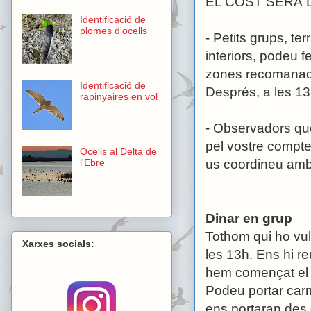
EL COST SERÀ 
Identificació de
plomes d'ocells
- Petits grups, t
interiors, podeu f
zones recomanade
Identificació de
Després, a les 13
rapinyaires en vol
- Observadors que
pel vostre compt
Ocells al Delta de
us coordineu amb n
l'Ebre
Dinar en grup
Tothom qui ho vul
Xarxes socials:
les 13h. Ens hi r
hem començat el 
Podeu portar car
ens portaran des