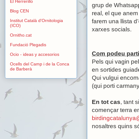
El Herrerillo
grup de Whatsapp
Blog CEN
real, el que anem
farem una llista 
Institut Català d'Ornitologia
(ICO)
xarxes socials.
Ornitho.cat
Fundació Plegadis
Com podeu parti
Ocio - ideas y accesorios
Pels qui vagin pel
Ocells del Camp i de la Conca
en sortides guiad
de Barberà
Qui vulgui encom
(qui porti carmany
En tot cas
, tant 
començar terra end
birdingcataluny
nosaltres quins s