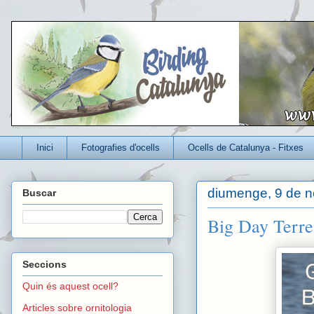
Un blog per conèixer millor els ocells que viuen a Catalunya
Inici
Fotografies d'ocells
Ocells de Catalunya - Fitxes
diumenge, 9 de 
Buscar
Big Day Terre
Seccions
Quin és aquest ocell?
Articles sobre ornitologia