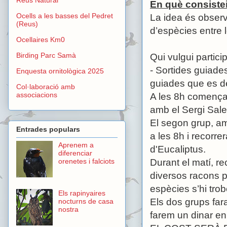
En què consiste
Ocells a les basses del Pedret
La idea és obser
(Reus)
d’espècies entre 
Ocellaires Km0
Birding Parc Samà
Qui vulgui partici
- Sortides guiades
Enquesta ornitològica 2025
guiades que es de
Col·laboració amb
associacions
A les 8h començar
amb el Sergi Sal
El segon grup, am
Entrades populars
a les 8h i recorre
Aprenem a
d'Eucaliptus.
diferenciar
Durant el matí, re
orenetes i falciots
diversos racons p
espècies s’hi trob
Els rapinyaires
Els dos grups far
nocturns de casa
nostra
farem un dinar en