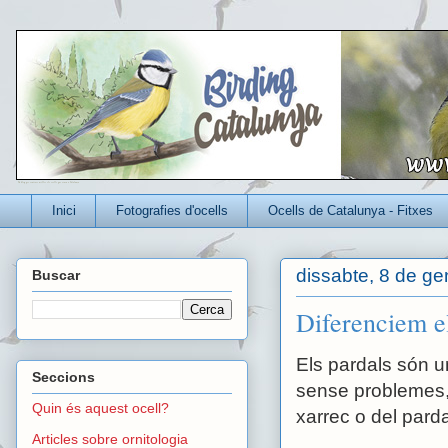
Un blog per conèixer millor els ocells que viuen a Catalunya
Inici
Fotografies d'ocells
Ocells de Catalunya - Fitxes
dissabte, 8 de ge
Buscar
Diferenciem el
Els pardals són u
Seccions
sense problemes, 
Quin és aquest ocell?
xarrec o del pard
Articles sobre ornitologia