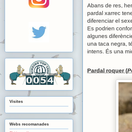
Abans de res, hem
pardal xarrec ten
diferenciar el sex
Es podrien confo
algunes diferènci
una taca negra, té
intens. És una mi
Pardal roquer (
P
Visites
Webs recomanades