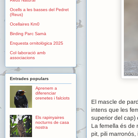
Ocells a les basses del Pedret
(Reus)
Ocellaires Km0
Birding Parc Samà
Enquesta ornitològica 2025
Col·laboració amb
associacions
Entrades populars
Aprenem a
diferenciar
orenetes i falciots
El mascle de pard
intens que les fem
superior del cap) 
Els rapinyaires
nocturns de casa
La femella és de 
nostra
pit, pili marronós,