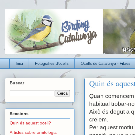
Un blog per conèixer millor els ocells que viuen a Catalunya
Inici
Fotografies d'ocells
Ocells de Catalunya - Fitxes
Quin és aquest
Buscar
Quan comencem a f
habitual trobar-n
Això és degut a 
Seccions
creiem.
Quin és aquest ocell?
Per aquest motiu 
Articles sobre ornitologia