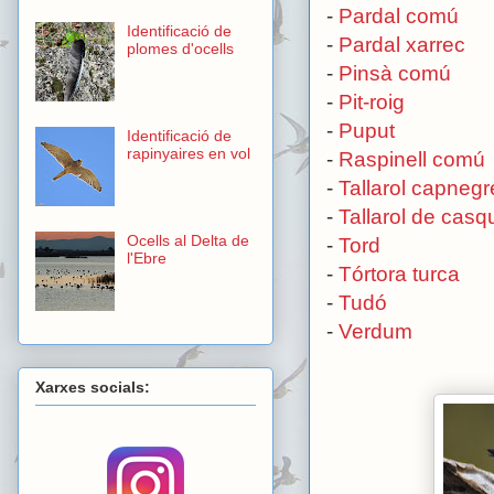
-
Pardal comú
Identificació de
-
Pardal xarrec
plomes d'ocells
-
Pinsà comú
-
Pit-roig
-
Puput
Identificació de
rapinyaires en vol
-
Raspinell comú
-
Tallarol capnegr
-
Tallarol de casq
Ocells al Delta de
-
Tord
l'Ebre
-
Tórtora turca
-
Tudó
-
Verdum
Xarxes socials: