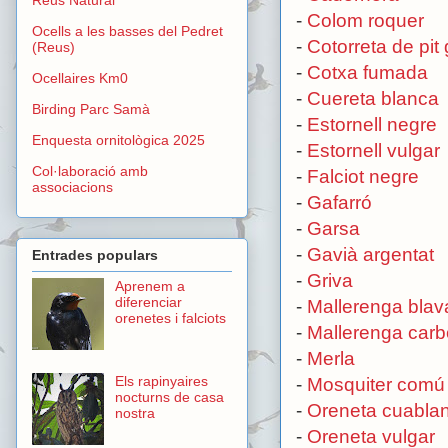
-
Colom roquer
Ocells a les basses del Pedret
-
Cotorreta de pit 
(Reus)
-
Cotxa fumada
Ocellaires Km0
-
Cuereta blanca
Birding Parc Samà
-
Estornell negre
Enquesta ornitològica 2025
-
Estornell vulgar
Col·laboració amb
-
Falciot negre
associacions
-
Gafarró
-
Garsa
-
Gavià argentat
Entrades populars
-
Griva
Aprenem a
diferenciar
-
Mallerenga blav
orenetes i falciots
-
Mallerenga car
-
Merla
Els rapinyaires
-
Mosquiter comú
nocturns de casa
-
Oreneta cuabla
nostra
-
Oreneta vulgar