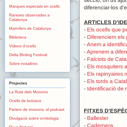
secció, on us aju
Marques especials en ocells
diferenciar-los d'
Rareses observades a
Catalunya
ARTICLES D'IDE
Mamífers de Catalunya
-
Els ocells que 
-
Diferenciem els 
Biblioteca
-
Anem a identifi
Vídeos d'ocells
-
Aprenem a difere
Delta Birding Festival
-
Falciots de Cat
Sobre nosaltres
-
Els mosquiters 
-
Els rapinyaires 
-
Els tords a Cata
Projectes
-
Identificació de 
La Ruta dels Moixons
Ocells de butxaca
Parlem de moixons, el podcast
FITXES D'ESPÈ
-
Ballester
Divulgació sobre ornitologia
-
Cadernera
Reus Natural