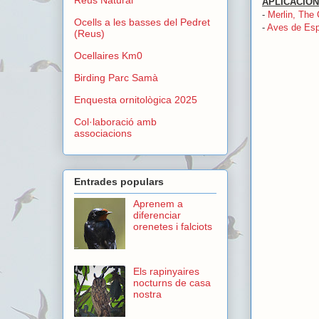
APLICACION
-
Merlin, The 
Ocells a les basses del Pedret
-
Aves de Esp
(Reus)
Ocellaires Km0
Birding Parc Samà
Enquesta ornitològica 2025
Col·laboració amb
associacions
Entrades populars
Aprenem a
diferenciar
orenetes i falciots
Els rapinyaires
nocturns de casa
nostra