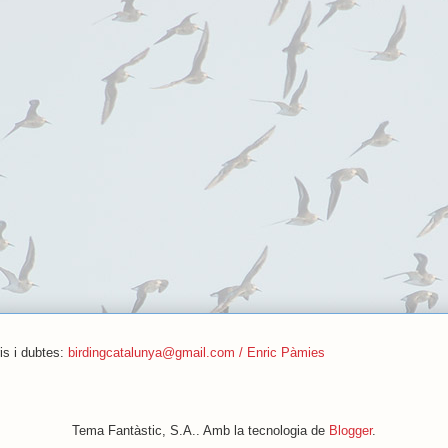
is i dubtes:
birdingcatalunya@gmail.com / Enric Pàmies
Tema Fantàstic, S.A.. Amb la tecnologia de
Blogger
.