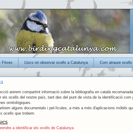
- Fitxes
Llocs on observar ocells a Catalunya
Com atraure ocells 
ca
cció anirem compartint informació sobre la bibliografia en català recomanada 
r els ocells del nostre país, tant des del punt de vista de la identificació com
nes ornitològiques.
irem alguns documentals i pel·lícules, a més a més d'aplicacions mòbils qu
els ocells que trobem.
SICS
rendre a identificar els ocells de Catalunya