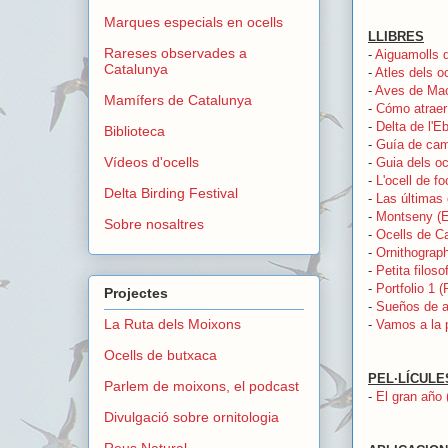
Marques especials en ocells
LLIBRES
Rareses observades a
-
Aiguamolls d
Catalunya
-
Atles dels o
-
Aves de Mac
Mamífers de Catalunya
-
Cómo atraer 
-
Delta de l'E
Biblioteca
-
Guía de camp
Vídeos d'ocells
-
Guia dels oc
-
L'ocell de f
Delta Birding Festival
-
Las últimas 
-
Montseny (E
Sobre nosaltres
-
Ocells de Ca
-
Ornithograph
-
Petita filos
-
Portfolio 1 
Projectes
-
Sueños de a
La Ruta dels Moixons
-
Vamos a la p
Ocells de butxaca
PEL·LÍCULE
Parlem de moixons, el podcast
-
El gran año 
Divulgació sobre ornitologia
Reus Natural