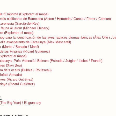
e l'Empordà (Explorant el mapa)
cells nidificants de Barcelona (Anton / Herrando / Garcia / Ferrer / Cebrian)
aronesia (García-del-Rey)
fauna al jardín (Michael Chinery)
bre (Explorant el mapa)
o para la identificación de las aves rapaces diurnas ibéricas (Àlex Ollé i Jo
ells exasperants de Catalunya (Àlex Mascarell)
oc (Marés / Bonada / Martí)
de las Filipinas (Ricard Gutiérrez)
xplorant el mapa)
talunya, País Valencià i Balears (Estrada / Jutglar / Llobet / Franch)
ies (Xavi Bou)
ofia dels ocells (Dubois / Rousseau)
(Rafael Armada)
ves (Ricard Gutiérrez)
laya (Ricard Gutiérrez)
S
(The Big Year) / El gran any