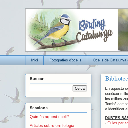
Un blog per conèixer millor els ocells que viuen a Catalunya
Inici
Fotografies d'ocells
Ocells de Catalunya 
Bibliote
Buscar
En aquesta se
conèixer millo
les millors zo
També compart
Seccions
a identificar 
Quin és aquest ocell?
DUBTES BÀ
-
Guies per ap
Articles sobre ornitologia