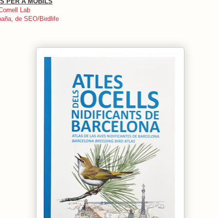
S PER A MÒBILS
Cornell Lab
aña, de SEO/Birdlife