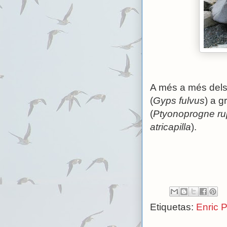
A més a més dels 
(
Gyps fulvus
) a g
(
Ptyonoprogne ru
atricapilla
).
Etiquetas:
Enric 