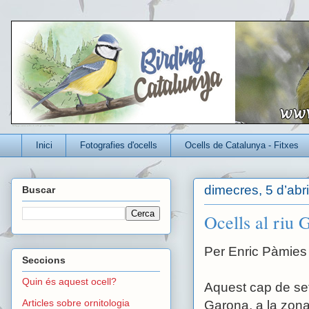
Un blog per conèixer millor els ocells que viuen a Catalunya
Inici
Fotografies d'ocells
Ocells de Catalunya - Fitxes
dimecres, 5 d’abri
Buscar
Ocells al riu 
Per Enric Pàmies
Seccions
Quin és aquest ocell?
Aquest cap de set
Articles sobre ornitologia
Garona, a la zona 