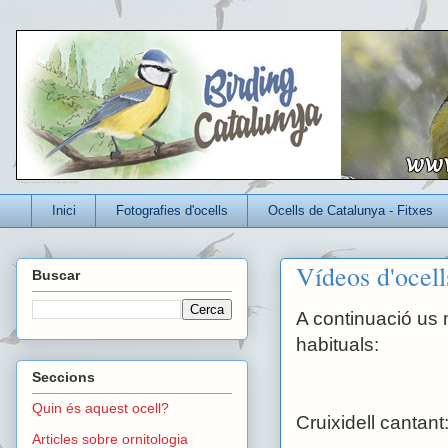
Un blog per conèixer millor els ocells que viuen a Catalunya
Inici
Fotografies d'ocells
Ocells de Catalunya - Fitxes
Vídeos d'ocell
Buscar
A continuació us 
habituals:
Seccions
Quin és aquest ocell?
Cruixidell cantant
Articles sobre ornitologia