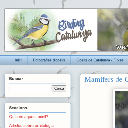
Un blog per conèixer millor els ocells que viuen a Catalunya
Inici
Fotografies d'ocells
Ocells de Catalunya - Fitxes
Mamífers de C
Buscar
Seccions
Quin és aquest ocell?
Articles sobre ornitologia