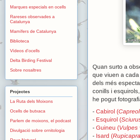
Marques especials en ocells
Rareses observades a
Catalunya
Mamífers de Catalunya
Biblioteca
Vídeos d'ocells
Delta Birding Festival
Quan surto a obse
Sobre nosaltres
que viuen a cada i
dels més espectac
conills i esquirol
Projectes
he pogut fotografi
La Ruta dels Moixons
-
Cabirol (
Capreol
Ocells de butxaca
-
Esquirol (
Sciurus
Parlem de moixons, el podcast
-
Guineu (
Vulpes 
Divulgació sobre ornitologia
-
Isard (
Rupicapra
Reus Natural