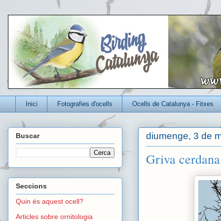
Un blog per conèixer millor els ocells que viuen a Catalunya
Inici
Fotografies d'ocells
Ocells de Catalunya - Fitxes
diumenge, 3 de m
Buscar
Griva cerdana 
Seccions
Quin és aquest ocell?
Articles sobre ornitologia