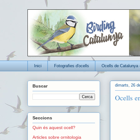
Un blog per conèixer millor els ocells que viuen a Catalunya
Inici
Fotografies d'ocells
Ocells de Catalunya 
dimarts, 26 d
Buscar
Ocells e
Seccions
Quin és aquest ocell?
Articles sobre ornitologia