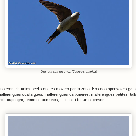
Oreneta cua-rogenca (
Cecropis daurica
)
no eren els únics ocells que es movien per la zona. Ens acompanyaves gafa
allerengues cuallargues, mallerengues carboneres, mallerengues petites, tall
rols capnegre, orenetes comunes, ... i fins i tot un esparver.