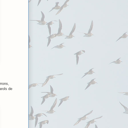
rrons,
arols de