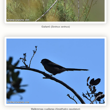
Gafarró (
Serinus serinus
)
Mallerenga cuallarga (
Aegithalos caudatus
)