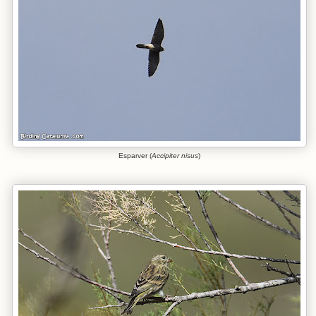
Esparver (
Accipiter nisus
)