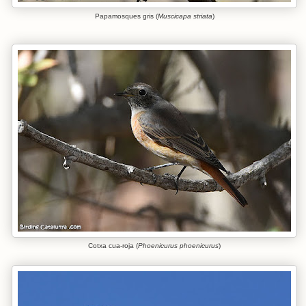
Papamosques gris (
Muscicapa striata
)
Cotxa cua-roja (
Phoenicurus phoenicurus
)