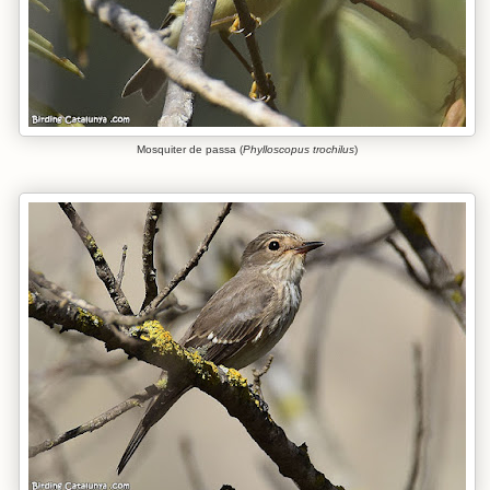
Mosquiter de passa (
Phylloscopus trochilus
)