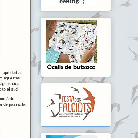
 reproduït al
ant aquestes
alguns dies
cap al sud.
pantà de
r de passa, la