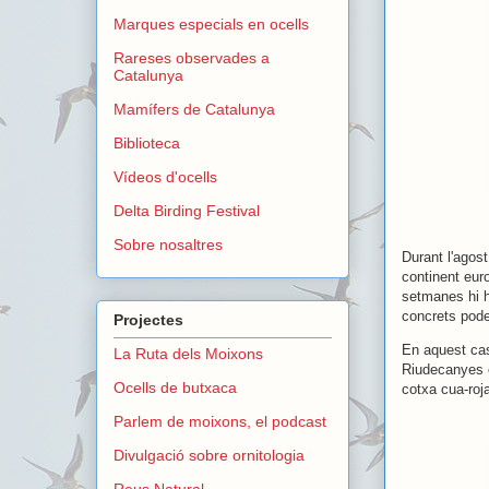
Marques especials en ocells
Rareses observades a
Catalunya
Mamífers de Catalunya
Biblioteca
Vídeos d'ocells
Delta Birding Festival
Sobre nosaltres
Durant l'agos
continent eur
setmanes hi h
concrets pode
Projectes
En aquest cas
La Ruta dels Moixons
Riudecanyes e
Ocells de butxaca
cotxa cua-roja
Parlem de moixons, el podcast
Divulgació sobre ornitologia
Reus Natural