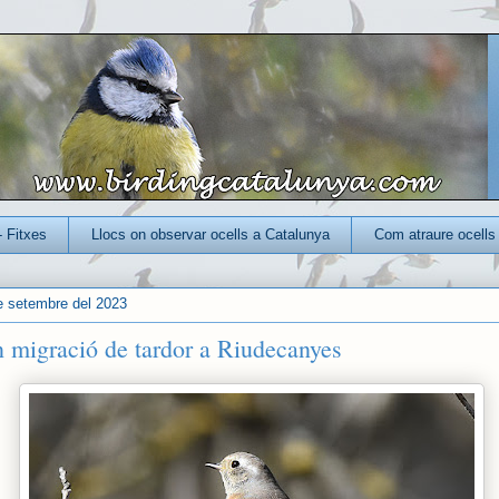
- Fitxes
Llocs on observar ocells a Catalunya
Com atraure ocells 
e setembre del 2023
n migració de tardor a Riudecanyes