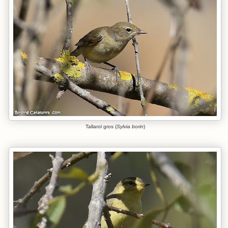
Tallarol gros (
Sylvia borin
)