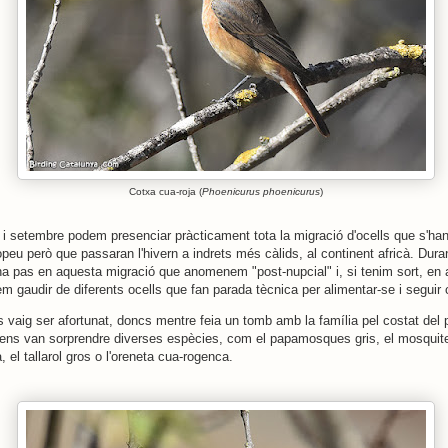
Cotxa cua-roja (
Phoenicurus phoenicurus
)
t i setembre podem presenciar pràcticament tota la migració d'ocells que s'han
opeu però que passaran l'hivern a indrets més càlids, al continent africà. Dur
a pas en aquesta migració que anomenem "post-nupcial" i, si tenim sort, en 
m gaudir de diferents ocells que fan parada tècnica per alimentar-se i seguir 
 vaig ser afortunat, doncs mentre feia un tomb amb la família pel costat del 
ns van sorprendre diverses espècies, com el papamosques gris, el mosquite
, el tallarol gros o l'oreneta cua-rogenca.