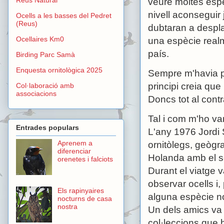
veure moltes espè
nivell aconseguir
Ocells a les basses del Pedret
(Reus)
dubtaran a despl
Ocellaires Km0
una espècie real
país.
Birding Parc Samà
Enquesta ornitològica 2025
Sempre m'havia pr
principi creia que
Col·laboració amb
associacions
Doncs tot al contr
Tal i com m'ho van
Entrades populars
L'any 1976 Jordi 
Aprenem a
ornitòlegs, geògra
diferenciar
Holanda amb el s
orenetes i falciots
Durant el viatge 
observar ocells i,
Els rapinyaires
alguna espècie nov
nocturns de casa
nostra
Un dels amics va 
col·leccions que 