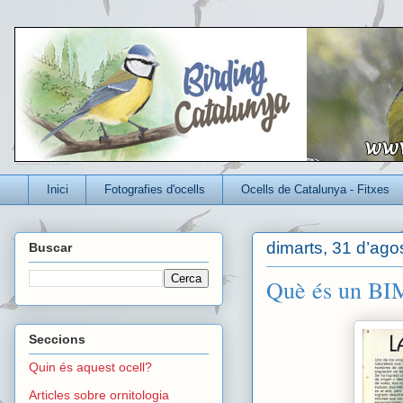
Un blog per conèixer millor els ocells que viuen a Catalunya
Inici
Fotografies d'ocells
Ocells de Catalunya - Fitxes
dimarts, 31 d’ago
Buscar
Què és un BIM
Seccions
Quin és aquest ocell?
Articles sobre ornitologia