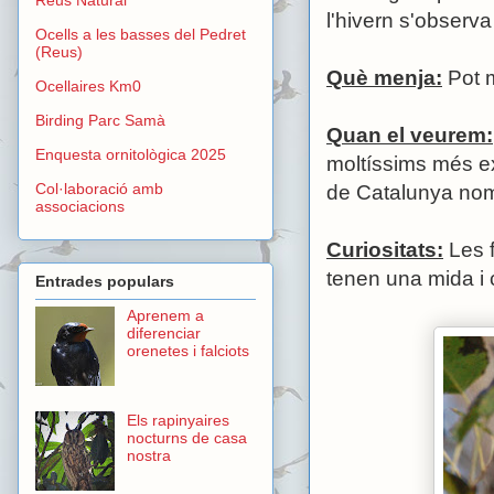
l'hivern s'observa a
Ocells a les basses del Pedret
(Reus)
Què menja:
Pot m
Ocellaires Km0
Birding Parc Samà
Quan el veurem:
Enquesta ornitològica 2025
moltíssims més ex
Col·laboració amb
de Catalunya nom
associacions
Curiositats:
Les f
tenen una mida i c
Entrades populars
Aprenem a
diferenciar
orenetes i falciots
Els rapinyaires
nocturns de casa
nostra