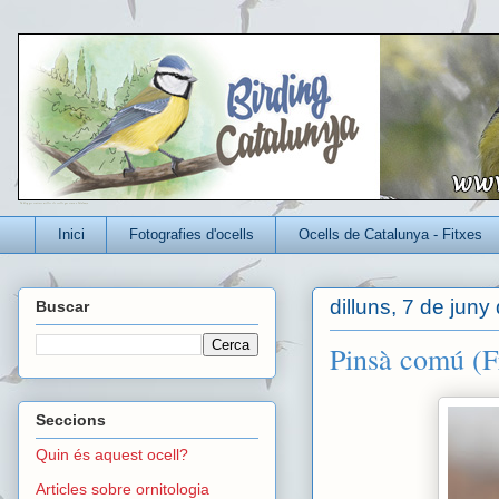
Un blog per conèixer millor els ocells que viuen a Catalunya
Inici
Fotografies d'ocells
Ocells de Catalunya - Fitxes
dilluns, 7 de juny
Buscar
Pinsà comú (Fr
Seccions
Quin és aquest ocell?
Articles sobre ornitologia