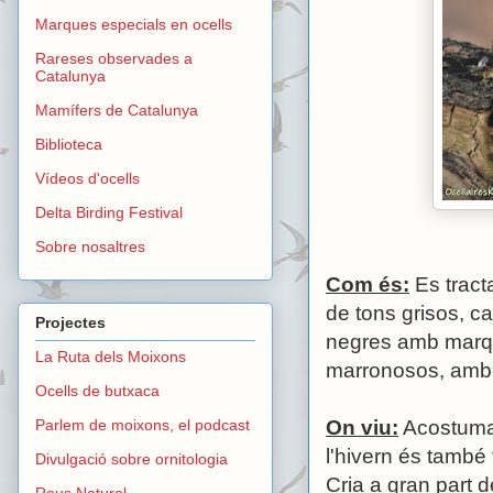
Marques especials en ocells
Rareses observades a
Catalunya
Mamífers de Catalunya
Biblioteca
Vídeos d'ocells
Delta Birding Festival
Sobre nosaltres
Com és:
Es tracta
de tons grisos, ca
Projectes
negres amb marqu
La Ruta dels Moixons
marronosos, amb 
Ocells de butxaca
Parlem de moixons, el podcast
On viu:
Acostuma a
l'hivern és també 
Divulgació sobre ornitologia
Cria a gran part 
Reus Natural