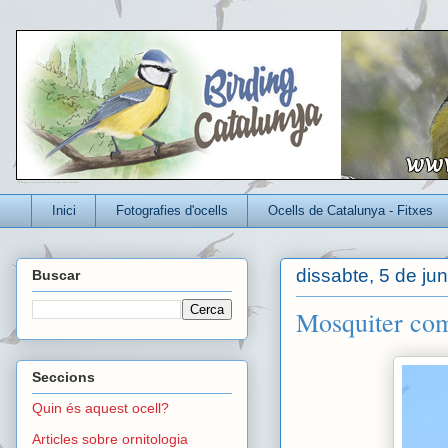
Un blog per conèixer millor els ocells que viuen a Catalunya
Inici
Fotografies d'ocells
Ocells de Catalunya - Fitxes
dissabte, 5 de ju
Buscar
Mosquiter com
Seccions
Quin és aquest ocell?
Articles sobre ornitologia