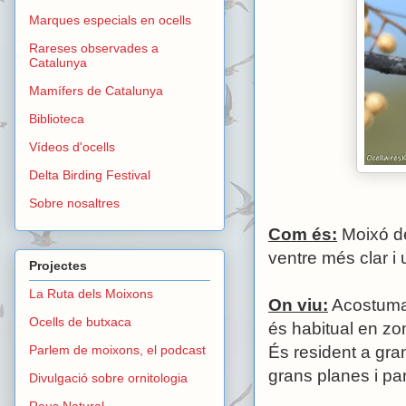
Marques especials en ocells
Rareses observades a
Catalunya
Mamífers de Catalunya
Biblioteca
Vídeos d'ocells
Delta Birding Festival
Sobre nosaltres
Com és:
Moixó de
ventre més clar i u
Projectes
La Ruta dels Moixons
On viu:
Acostuma a
Ocells de butxaca
és habitual en zo
Parlem de moixons, el podcast
És resident a gra
grans planes i par
Divulgació sobre ornitologia
Reus Natural