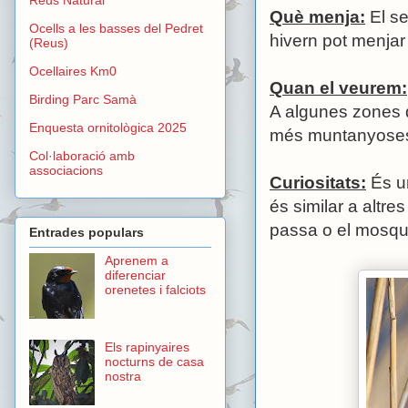
Què menja:
El se
Ocells a les basses del Pedret
hivern pot menjar p
(Reus)
Ocellaires Km0
Quan el veurem:
Birding Parc Samà
A algunes zones de
Enquesta ornitològica 2025
més muntanyoses 
Col·laboració amb
associacions
Curiositats:
És un
és similar a altr
passa o el mosquit
Entrades populars
Aprenem a
diferenciar
orenetes i falciots
Els rapinyaires
nocturns de casa
nostra