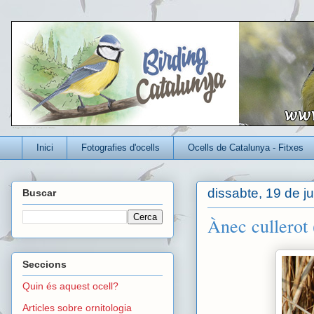
Un blog per conèixer millor els ocells que viuen a Catalunya
Inici
Fotografies d'ocells
Ocells de Catalunya - Fitxes
dissabte, 19 de j
Buscar
Ànec cullerot 
Seccions
Quin és aquest ocell?
Articles sobre ornitologia