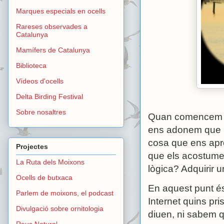
Marques especials en ocells
Rareses observades a
Catalunya
Mamífers de Catalunya
Biblioteca
Vídeos d'ocells
Delta Birding Festival
Sobre nosaltres
Quan comencem a 
ens adonem que p
cosa que ens apro
Projectes
que els acostumem
La Ruta dels Moixons
lògica? Adquirir u
Ocells de butxaca
En aquest punt é
Parlem de moixons, el podcast
Internet quins pr
Divulgació sobre ornitologia
diuen, ni sabem q
Reus Natural