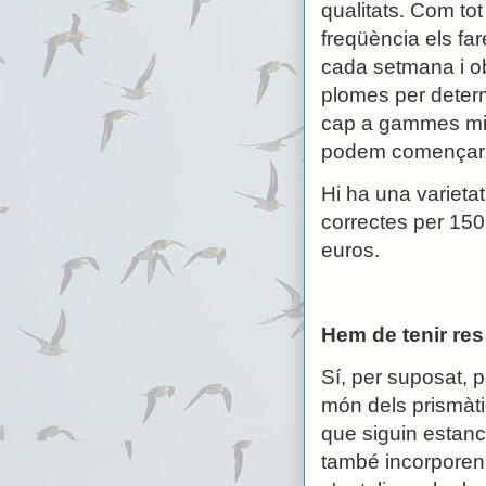
qualitats. Com to
freqüència els fare
cada setmana i ob
plomes per deter
cap a gammes mitj
podem començar 
Hi ha una varieta
correctes per 150
euros.
Hem de tenir re
Sí, per suposat, p
món dels prismàti
que siguin estanc
també incorporen a