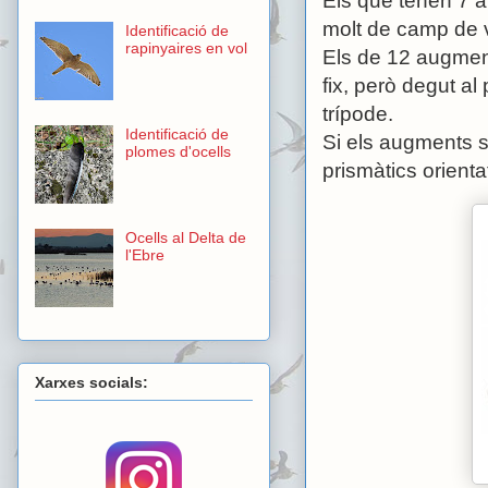
Els que tenen 7 
molt de camp de v
Identificació de
rapinyaires en vol
Els de 12 augmen
fix, però degut a
trípode.
Identificació de
Si els augments 
plomes d'ocells
prismàtics orienta
Ocells al Delta de
l'Ebre
Xarxes socials: