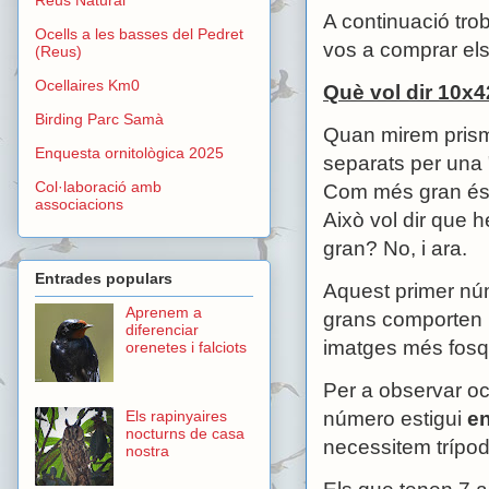
A continuació tro
Ocells a les basses del Pedret
vos a comprar el
(Reus)
Ocellaires Km0
Què vol dir 10x42
Birding Parc Samà
Quan mirem prism
Enquesta ornitològica 2025
separats per una 
Col·laboració amb
Com més gran és 
associacions
Això vol dir que 
gran? No, i ara.
Entrades populars
Aquest primer nú
Aprenem a
grans comporten u
diferenciar
imatges més fosqu
orenetes i falciots
Per a observar o
número estigui
en
Els rapinyaires
nocturns de casa
necessitem trípod
nostra