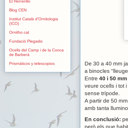
El Herrerillo
Blog CEN
Institut Català d'Ornitologia
(ICO)
Ornitho.cat
Fundació Plegadis
Ocells del Camp i de la Conca
de Barberà
De 30 a 40 mm ja 
Prismáticos y telescopios
a binocles "lleuge
Entre
40 i 50 m
veure ocells i to
sense trípode.
A partir de 50 mm
amb tanta llumino
En conclusió:
pe
però els que hab