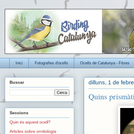
Un blog per conèixer millor els ocells que viuen a Catalunya
Inici
Fotografies d'ocells
Ocells de Catalunya - Fitxes
dilluns, 1 de febr
Buscar
Quins prismàti
Seccions
Quin és aquest ocell?
Articles sobre ornitologia