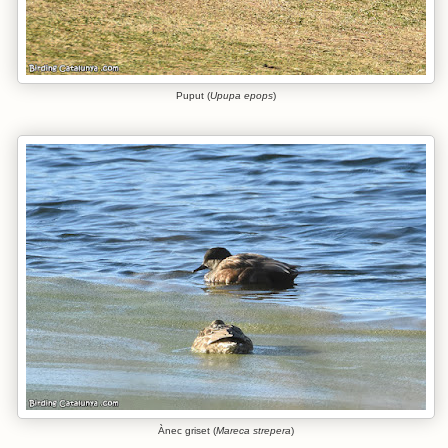
Puput (
Upupa epops
)
Ànec griset (
Mareca strepera
)