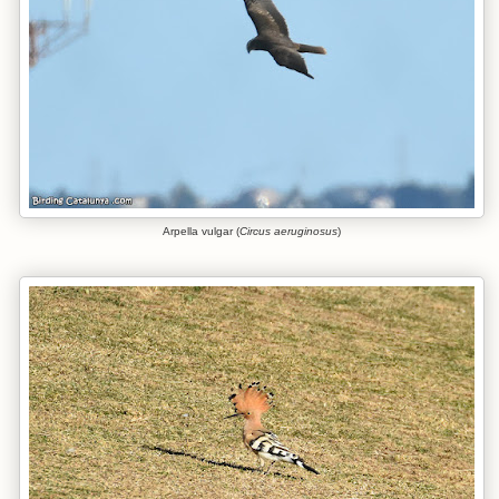
Arpella vulgar (
Circus aeruginosus
)