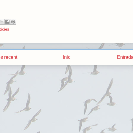
tícies
s recent
Inici
Entrada