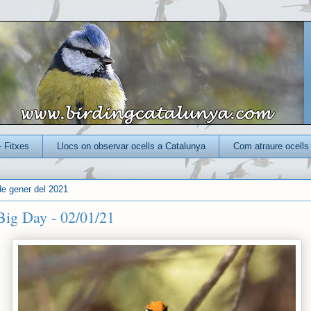
- Fitxes
Llocs on observar ocells a Catalunya
Com atraure ocells 
e gener del 2021
Big Day - 02/01/21