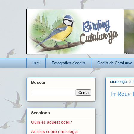
Un blog per conèixer millor els ocells que viuen a Catalunya
Inici
Fotografies d'ocells
Ocells de Catalunya 
diumenge, 3 d
Buscar
1r Reus 
Seccions
Quin és aquest ocell?
Articles sobre ornitologia