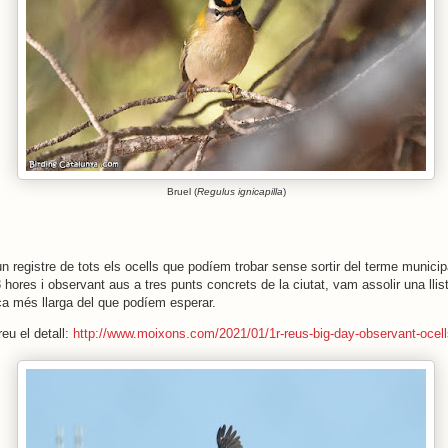
Bruel (
Regulus ignicapilla
)
un registre de tots els ocells que podíem trobar sense sortir del terme munici
ores i observant aus a tres punts concrets de la ciutat, vam assolir una llis
ça més llarga del que podíem esperar.
eu el detall:
http://www.moixons.com/2021/01/1r-reus-big-day-observant-ocell