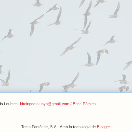
is i dubtes:
birdingcatalunya@gmail.com / Enric Pàmies
Tema Fantàstic, S.A.. Amb la tecnologia de
Blogger
.