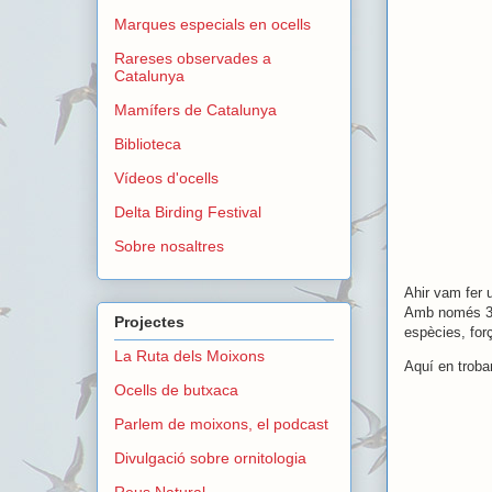
Marques especials en ocells
Rareses observades a
Catalunya
Mamífers de Catalunya
Biblioteca
Vídeos d'ocells
Delta Birding Festival
Sobre nosaltres
Ahir vam fer 
Amb només 3 h
Projectes
espècies, for
La Ruta dels Moixons
Aquí en trobar
Ocells de butxaca
Parlem de moixons, el podcast
Divulgació sobre ornitologia
Reus Natural