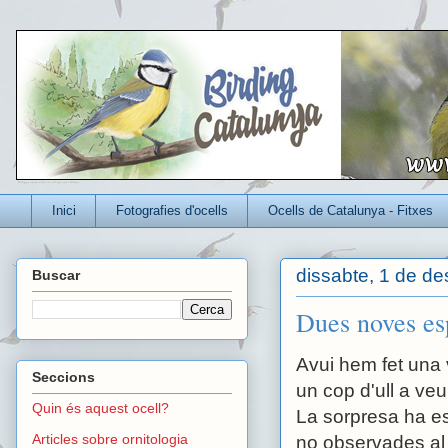
Un blog per conèixer millor els ocells que viuen a Catalunya
Inici
Fotografies d'ocells
Ocells de Catalunya - Fitxes
dissabte, 1 de d
Buscar
Dues noves es
Avui hem fet una 
Seccions
un cop d'ull a v
Quin és aquest ocell?
La sorpresa ha e
Articles sobre ornitologia
no observades al P