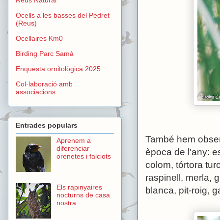
Ocells a les basses del Pedret
(Reus)
Ocellaires Km0
Birding Parc Samà
Enquesta ornitològica 2025
Col·laboració amb
associacions
Entrades populars
També hem observ
Aprenem a
diferenciar
època de l'any: es
orenetes i falciots
colom, tórtora tu
raspinell, merla, 
Els rapinyaires
blanca, pit-roig, 
nocturns de casa
nostra