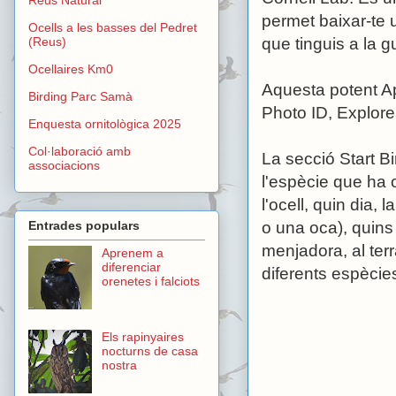
permet baixar-te 
Ocells a les basses del Pedret
(Reus)
que tinguis a la g
Ocellaires Km0
Aquesta potent App
Birding Parc Samà
Photo ID, Explore
Enquesta ornitològica 2025
Col·laboració amb
La secció Start B
associacions
l'espècie que ha 
l'ocell, quin dia,
o una oca), quins 
Entrades populars
menjadora, al terr
Aprenem a
diferenciar
diferents espècie
orenetes i falciots
Els rapinyaires
nocturns de casa
nostra