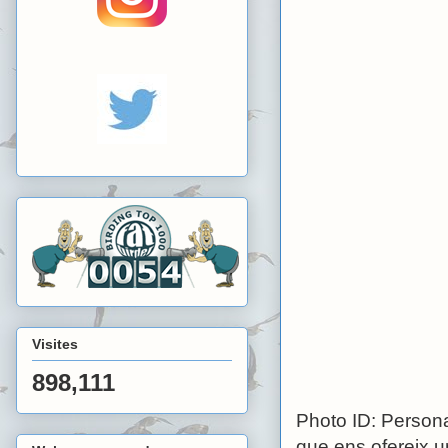
Visites
898,111
Photo ID: Persona
que ens ofereix u