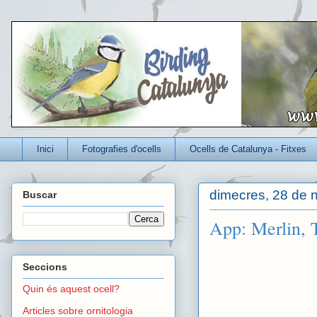
Un blog per conèixer millor els ocells que viuen a Catalunya
Inici
Fotografies d'ocells
Ocells de Catalunya - Fitxes
dimecres, 28 de 
Buscar
App: Merlin, 
Seccions
Quin és aquest ocell?
Articles sobre ornitologia