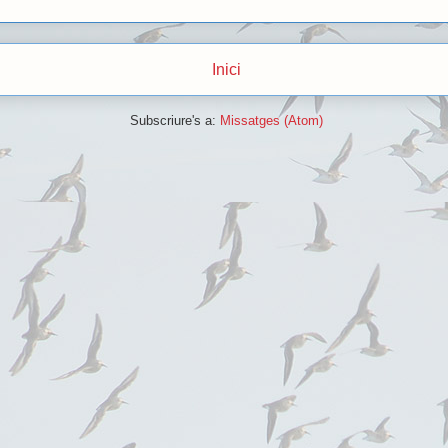
Inici
Subscriure's a:
Missatges (Atom)