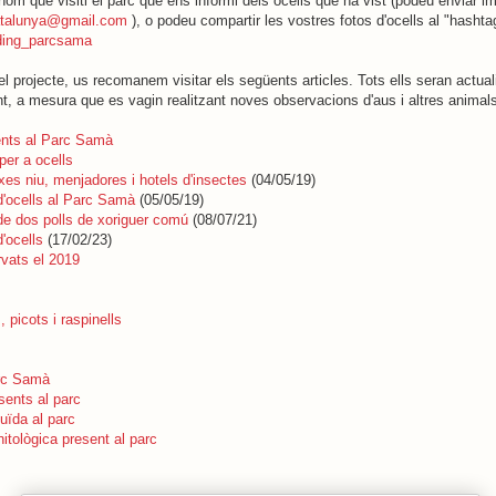
om que visiti el parc que ens informi dels ocells que ha vist (podeu enviar im
atalunya@gmail.com
), o podeu compartir les vostres fotos d'ocells al "hashta
ding_parcsama
l projecte, us recomanem visitar els següents articles. Tots ells seran actual
t, a mesura que es vagin realitzant noves observacions d'aus i altres animal
ents al Parc Samà
per a ocells
ixes niu, menjadores i hotels d'insectes
(04/05/19)
d'ocells al Parc Samà
(05/05/19)
e dos polls de xoriguer comú
(08/07/21)
'ocells
(17/02/23)
vats el 2019
, picots i raspinells
rc Samà
sents al parc
uïda al parc
itològica present al parc