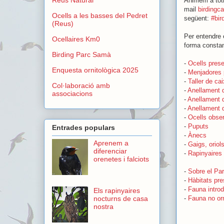
Animem a toth
mail
birdingc
Ocells a les basses del Pedret
següent:
#bir
(Reus)
Per entendre e
Ocellaires Km0
forma constan
Birding Parc Samà
-
Ocells pres
Enquesta ornitològica 2025
-
Menjadores 
-
Taller de ca
Col·laboració amb
-
Anellament 
associacions
-
Anellament d
-
Anellament d
-
Ocells obser
-
Puputs
Entrades populars
-
Ànecs
Aprenem a
-
Gaigs, oriols
diferenciar
-
Rapinyaires
orenetes i falciots
-
Sobre el Pa
-
Hàbitats pre
-
Fauna introd
Els rapinyaires
-
Fauna no orn
nocturns de casa
nostra