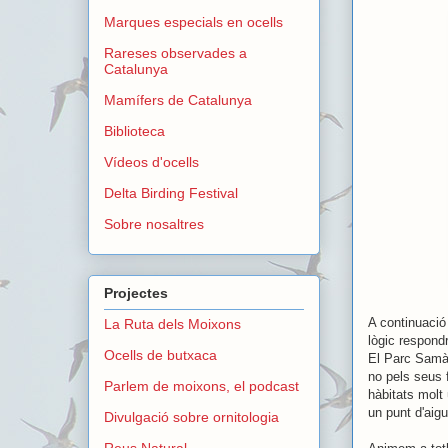
Marques especials en ocells
Rareses observades a
Catalunya
Mamífers de Catalunya
Biblioteca
Vídeos d'ocells
Delta Birding Festival
Sobre nosaltres
Projectes
A continuació
La Ruta dels Moixons
lògic respond
Ocells de butxaca
El Parc Samà 
no pels seus f
Parlem de moixons, el podcast
hàbitats molt 
un punt d'aig
Divulgació sobre ornitologia
Reus Natural