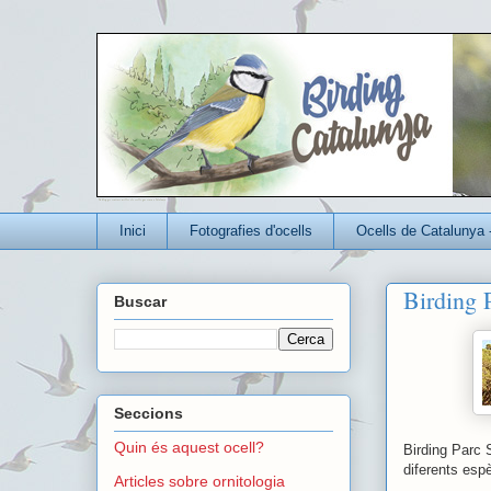
Un blog per conèixer millor els ocells que viuen a Catalunya
Inici
Fotografies d'ocells
Ocells de Catalunya 
Birding 
Buscar
Seccions
Quin és aquest ocell?
Birding Parc 
diferents espè
Articles sobre ornitologia