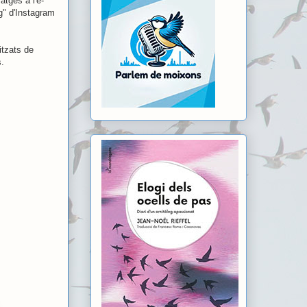
atges a l'e-
g" d'Instagram
itzats de
s.