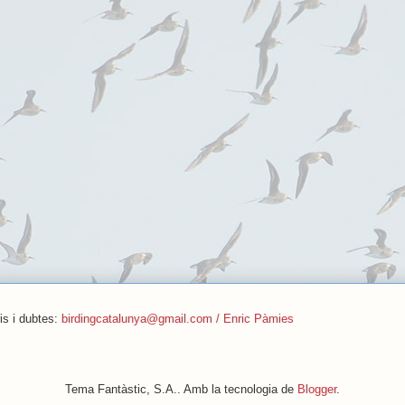
is i dubtes:
birdingcatalunya@gmail.com / Enric Pàmies
Tema Fantàstic, S.A.. Amb la tecnologia de
Blogger
.