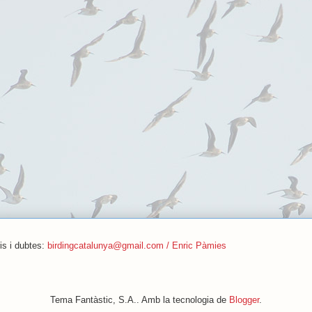
is i dubtes:
birdingcatalunya@gmail.com / Enric Pàmies
Tema Fantàstic, S.A.. Amb la tecnologia de
Blogger
.