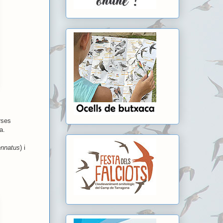
rses
a.
ennatus
) i