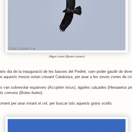
Aligot comú (
Buteo buteo
)
ateix dia de la inauguració de les basses del Pedret, vam poder gaudir de dive
ue aquests mesos estan creuant Catalunya, per anar a les seves zones de cri
s van sobrevolar esparvers (
Accipiter nisus
), àguiles calçades (
Hieraaetus p
ots comuns (
Buteo buteo
).
ment per anar mirant el cel, per buscar tots aquests grans ocells.