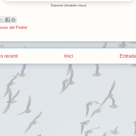
Esparver (
Accipiter nisus
)
sses del Pedret
s recent
Inici
Entrada