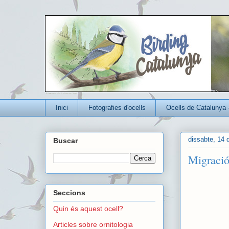
Un blog per conèixer millor els ocells que viuen a Catalunya
Inici
Fotografies d'ocells
Ocells de Catalunya 
dissabte, 14 
Buscar
Migració
Seccions
Quin és aquest ocell?
Articles sobre ornitologia