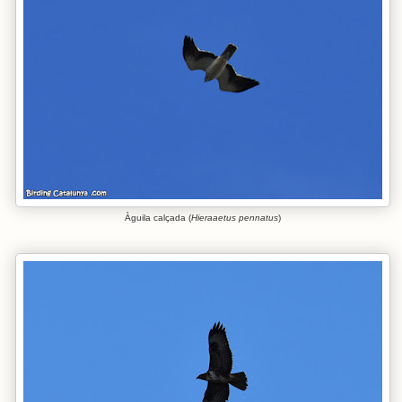
Àguila calçada (
Hieraaetus pennatus
)