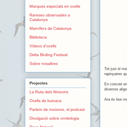
Marques especials en ocells
Rareses observades a
Catalunya
Mamífers de Catalunya
Biblioteca
Vídeos d'ocells
Delta Birding Festival
Sobre nosaltres
Tot just el m
rapinyaires q
Projectes
En concret en
diversos alig
La Ruta dels Moixons
Ara és bon mo
Ocells de butxaca
Parlem de moixons, el podcast
Divulgació sobre ornitologia
Reus Natural