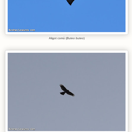
Aligot comú (
Buteo buteo
)