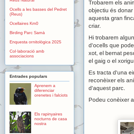
Trobarem els anim
Ocells a les basses del Pedret
objectiu és donar
(Reus)
aquesta gran finc
Ocellaires Km0
criar.
Birding Parc Samà
Hi trobarem algun
Enquesta ornitològica 2025
d'ocells que podem
Col·laboració amb
xot, el bernat pes
associacions
el gaig o el xorig
Es tracta d'una ein
Entrades populars
reconèixer els an
Aprenem a
d'aquest parc.
diferenciar
orenetes i falciots
Podeu conèixer a
Els rapinyaires
nocturns de casa
nostra