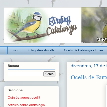
Un blog per conèixer millor els ocells que viuen a Catalunya
Inici
Fotografies d'ocells
Ocells de Catalunya - Fitxes
divendres, 17 de 
Buscar
Ocells de But
Seccions
Quin és aquest ocell?
Articles sobre ornitologia