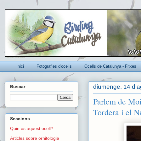
Un blog per conèixer millor els ocells que viuen a Catalunya
Inici
Fotografies d'ocells
Ocells de Catalunya - Fitxes
diumenge, 14 d’a
Buscar
Parlem de Moi
Tordera i el 
Seccions
Quin és aquest ocell?
Articles sobre ornitologia