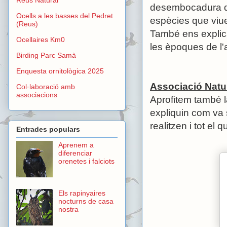
desembocadura de 
Ocells a les basses del Pedret
espècies que viue
(Reus)
També ens explica
Ocellaires Km0
les èpoques de l
Birding Parc Samà
Enquesta ornitològica 2025
Associació Natur
Col·laboració amb
associacions
Aprofitem també l
expliquin com va 
realitzen i tot el
Entrades populars
Aprenem a
diferenciar
orenetes i falciots
Els rapinyaires
nocturns de casa
nostra