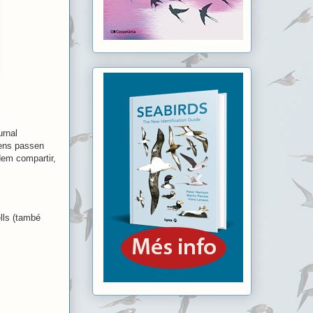
urnal
e ens passen
dem compartir,
lls (també