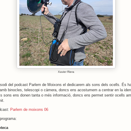
Xavier Riera
sodi del podcast Parlem de Moixons el dedicarem als sons dels ocells. És hab
 amb binocles, telescopi o càmera, doncs ens acostumem a centrar en la ident
els sons ens donen tanta o més informació, doncs ens permet sentir ocells ama
it.
dcast:
Parlem de moixons 06
 programa:
oteca