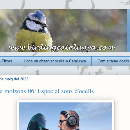
- Fitxes
Llocs on observar ocells a Catalunya
Com atraure ocells 
de maig del 2022
e moixons 06: Especial sons d'ocells