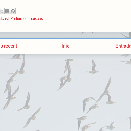
dcast Parlem de moixons
s recent
Inici
Entrada