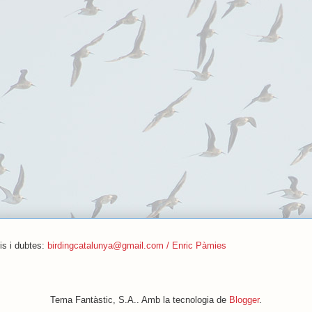
is i dubtes:
birdingcatalunya@gmail.com / Enric Pàmies
Tema Fantàstic, S.A.. Amb la tecnologia de
Blogger
.