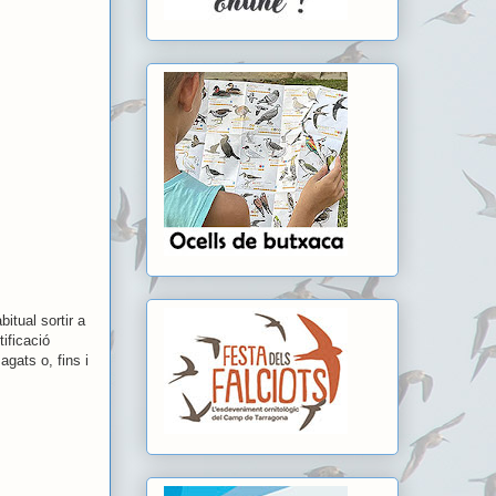
itual sortir a
ificació
gats o, fins i