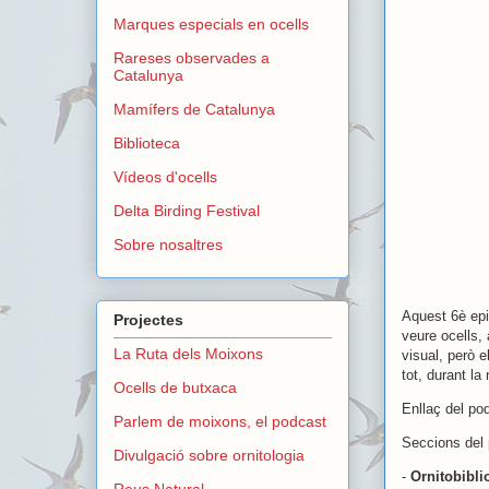
Marques especials en ocells
Rareses observades a
Catalunya
Mamífers de Catalunya
Biblioteca
Vídeos d'ocells
Delta Birding Festival
Sobre nosaltres
Aquest 6è epi
Projectes
veure ocells,
La Ruta dels Moixons
visual, però 
tot, durant la n
Ocells de butxaca
Enllaç del po
Parlem de moixons, el podcast
Seccions del
Divulgació sobre ornitologia
-
Ornitobibli
Reus Natural