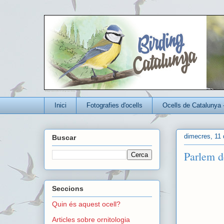
Un blog per conèixer millor els ocells que viuen a Catalunya
Inici
Fotografies d'ocells
Ocells de Catalunya 
dimecres, 11 
Buscar
Parlem d
Seccions
Quin és aquest ocell?
Articles sobre ornitologia