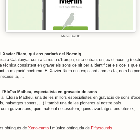
Merlin Bird ID
al Xavier Riera, qui ens parlarà del Nocmig
ca a Catalunya, com a la resta d'Europa, està entrant en joc el nocmig (noct
a tècnica consistent en gravar els sons de nit per a identificar els ocells qu
ant la migració nocturna. El Xavier Riera ens explicarà com es fa, com ho po
necessita, ...
a l'Eloïsa Matheu, especialista en gravació de sons
a l'Eloïsa Matheu, una de les millors especialistes en gravació de sons d'oce
ls, paisatges sonors, ...) i també una de les pioneres al nostre país.
 com gravar sons, quin material necessitem, quins avantatges ens ofereix, ...
ms obtinguts de
Xeno-canto
i música obtinguda de
Fiftysounds