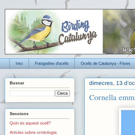
Un blog per conèixer millor els ocells que viuen a Catalunya
Inici
Fotografies d'ocells
Ocells de Catalunya - Fitxes
dimecres, 13 d’oc
Buscar
Cornella emma
Seccions
Quin és aquest ocell?
Articles sobre ornitologia