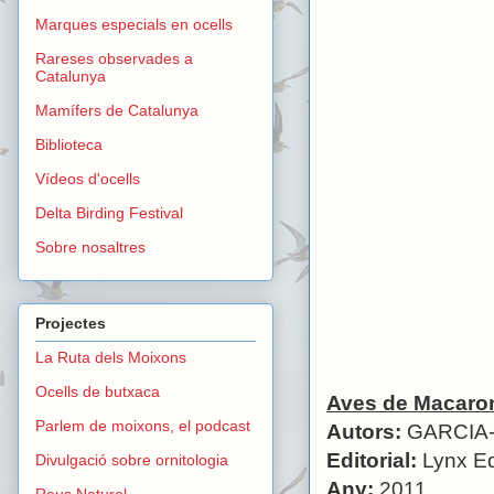
Marques especials en ocells
Rareses observades a
Catalunya
Mamífers de Catalunya
Biblioteca
Vídeos d'ocells
Delta Birding Festival
Sobre nosaltres
Projectes
La Ruta dels Moixons
Ocells de butxaca
Aves de Macaro
Parlem de moixons, el podcast
Autors:
GARCIA-
Editorial:
Lynx Ed
Divulgació sobre ornitologia
Any:
2011
Reus Natural