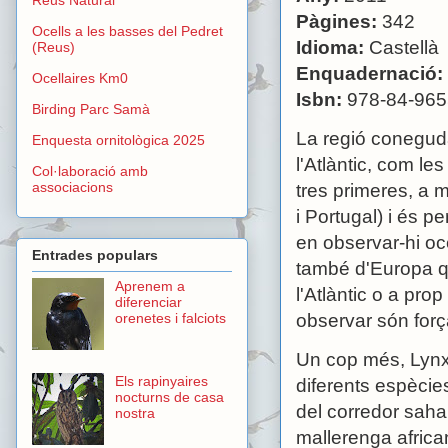
Pàgines:
342
Ocells a les basses del Pedret
Idioma:
Castellà
(Reus)
Enquadernació:
Ocellaires Km0
Isbn:
978-84-965
Birding Parc Samà
La regió conegud
Enquesta ornitològica 2025
l'Atlàntic, com le
Col·laboració amb
associacions
tres primeres, a
i Portugal) i és p
en observar-hi oce
Entrades populars
també d'Europa qu
Aprenem a
l'Atlàntic o a pro
diferenciar
observar són força
orenetes i falciots
Un cop més, Lynx 
Els rapinyaires
diferents espècie
nocturns de casa
del corredor sahar
nostra
mallerenga africa