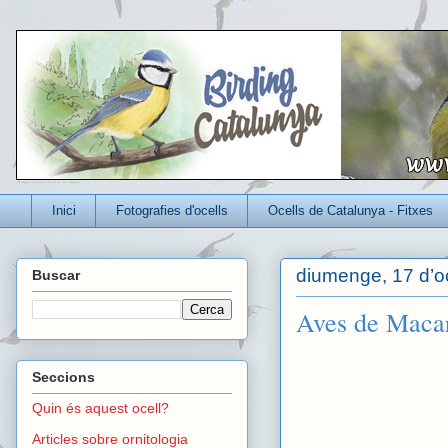
Un blog per conèixer millor els ocells que viuen a Catalunya
Inici
Fotografies d'ocells
Ocells de Catalunya - Fitxes
diumenge, 17 d’o
Buscar
Aves de Maca
Seccions
Quin és aquest ocell?
Articles sobre ornitologia