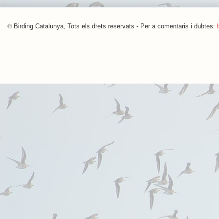
©
Birding Catalunya, Tots els drets reservats - Per a comentaris i dubtes: