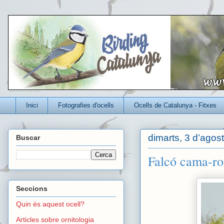
Un blog per conèixer millor els ocells que viuen a Catalunya
Inici
Fotografies d'ocells
Ocells de Catalunya - Fitxes
dimarts, 3 d’agos
Buscar
Falcó cama-roi
Seccions
Quin és aquest ocell?
Articles sobre ornitologia