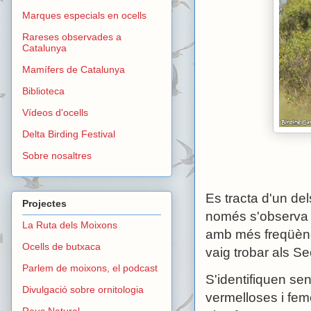
Marques especials en ocells
Rareses observades a
Catalunya
Mamífers de Catalunya
Biblioteca
Vídeos d'ocells
Delta Birding Festival
Sobre nosaltres
Es tracta d'un de
Projectes
només s'observa 
La Ruta dels Moixons
amb més freqüènci
Ocells de butxaca
vaig trobar als S
Parlem de moixons, el podcast
S'identifiquen se
Divulgació sobre ornitologia
vermelloses i feme
Reus Natural