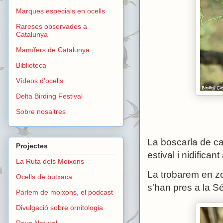
Marques especials en ocells
Rareses observades a
Catalunya
Mamífers de Catalunya
Biblioteca
Vídeos d'ocells
Delta Birding Festival
Sobre nosaltres
La boscarla de ca
Projectes
estival i nidifican
La Ruta dels Moixons
La trobarem en z
Ocells de butxaca
s'han pres a la S
Parlem de moixons, el podcast
Divulgació sobre ornitologia
Reus Natural