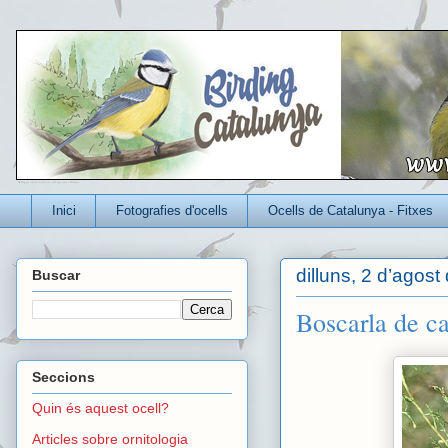
Un blog per conèixer millor els ocells que viuen a Catalunya
Inici
Fotografies d'ocells
Ocells de Catalunya - Fitxes
dilluns, 2 d’agost
Buscar
Boscarla de c
Seccions
Quin és aquest ocell?
Articles sobre ornitologia