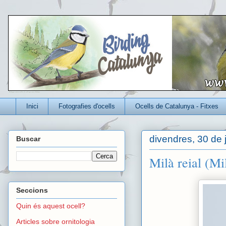
Un blog per conèixer millor els ocells que viuen a Catalunya
Inici
Fotografies d'ocells
Ocells de Catalunya - Fitxes
divendres, 30 de j
Buscar
Milà reial (Mi
Seccions
Quin és aquest ocell?
Articles sobre ornitologia