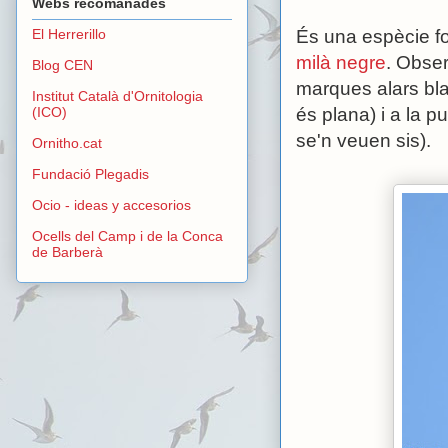
Webs recomanades
És una espècie f
El Herrerillo
milà negre
. Obser
Blog CEN
marques alars bla
Institut Català d'Ornitologia
és plana) i a la p
(ICO)
se'n veuen sis).
Ornitho.cat
Fundació Plegadis
Ocio - ideas y accesorios
Ocells del Camp i de la Conca
de Barberà