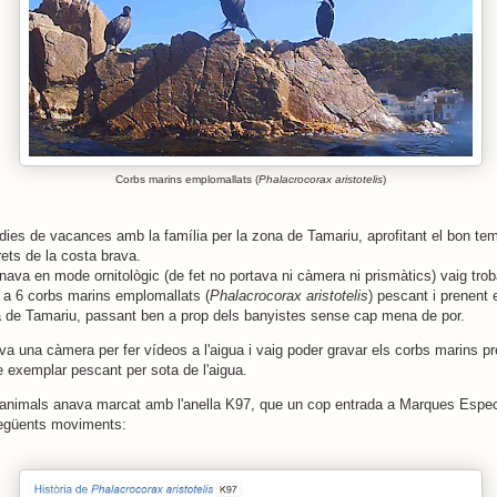
Corbs marins emplomallats (
Phalacrocorax aristotelis
)
 dies de vacances amb la família per la zona de Tamariu, aprofitant el bon tem
rets de la costa brava.
anava en mode ornitològic (de fet no portava ni càmera ni prismàtics) vaig tro
s a 6 corbs marins emplomallats (
Phalacrocorax aristotelis
) pescant i prenent e
a de Tamariu, passant ben a prop dels banyistes sense cap mena de por.
va una càmera per fer vídeos a l'aigua i vaig poder gravar els corbs marins pre
e exemplar pescant per sota de l'aigua.
animals anava marcat amb l'anella K97, que un cop entrada a Marques Espec
següents moviments: