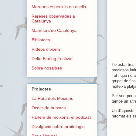
Marques especials en ocells
Rareses observades a
Catalunya
Mamífers de Catalunya
Biblioteca
Vídeos d'ocells
Delta Birding Festival
He estat tres
Sobre nosaltres
preciosos ind
Tot i que no 
grupet de fin
mateixa platj
Projectes
Per sort porta
La Ruta dels Moixons
també un altr
Ocells de butxaca
Un d'aquests 
retornat els 
Parlem de moixons, el podcast
Divulgació sobre ornitologia
Reus Natural