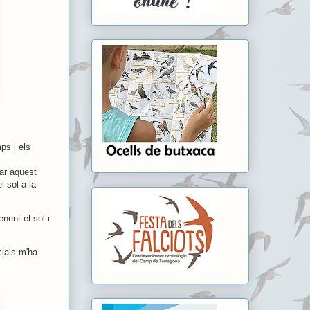
ps i els
bar aquest
l sol a la
nent el sol i
ials m'ha