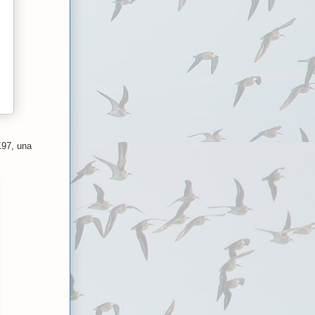
K97, una