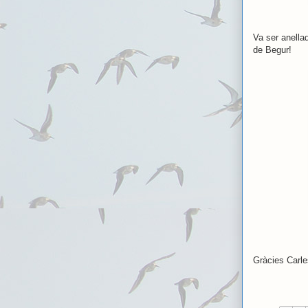
Va ser anella
de Begur!
Gràcies Carle