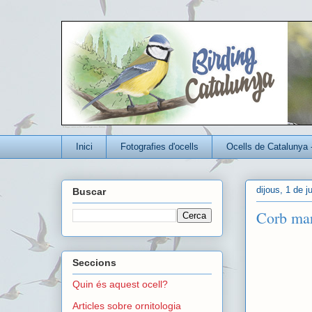
Un blog per conèixer millor els ocells que viuen a Catalunya
Inici
Fotografies d'ocells
Ocells de Catalunya 
dijous, 1 de j
Buscar
Corb mar
Seccions
Quin és aquest ocell?
Articles sobre ornitologia