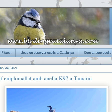
- Fitxes
Llocs on observar ocells a Catalunya
Com atraure ocells 
uliol del 2021
í emplomallat amb anella K97 a Tamariu