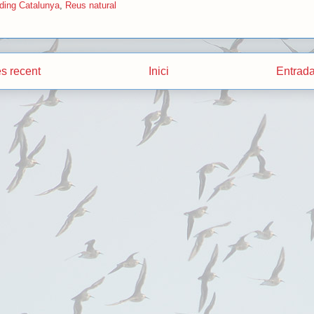
rding Catalunya
,
Reus natural
s recent
Inici
Entrada