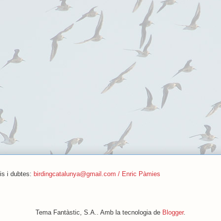
is i dubtes:
birdingcatalunya@gmail.com / Enric Pàmies
Tema Fantàstic, S.A.. Amb la tecnologia de
Blogger
.