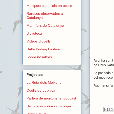
Marques especials en ocells
Rareses observades a
Catalunya
Mamífers de Catalunya
Biblioteca
Vídeos d'ocells
Delta Birding Festival
Sobre nosaltres
Avui ha sortit
de Reus Natur
La passada se
Projectes
del meu recen
La Ruta dels Moixons
Aquí teniu l'a
Ocells de butxaca
Parlem de moixons, el podcast
Divulgació sobre ornitologia
Reus Natural