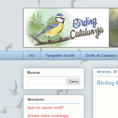
Un blog per conèixer millor els ocells que viuen a Catalunya
Inici
Fotografies d'ocells
Ocells de Catalunya 
dimecres, 28 d
Buscar
Birding 
Seccions
Quin és aquest ocell?
Articles sobre ornitologia