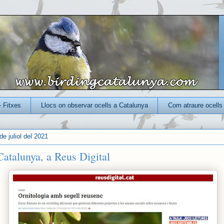
- Fitxes
Llocs on observar ocells a Catalunya
Com atraure ocells 
e juliol del 2021
Catalunya, a Reus Digital