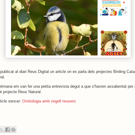
 publicat al diari Reus Digital un article on es parla dels projectes Birding Cat
al.
tmana em van fer una petita entrevista degut a que s'havien assabentat per 
t projecte Reus Natural.
rticle sencer:
Ornitologia amb segell reusenc