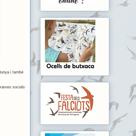
alunya i també
xarxes socials