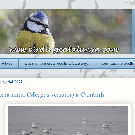
- Fitxes
Llocs on observar ocells a Catalunya
Com atraure ocells 
 juny del 2021
erra mitjà (Mergus serrator) a Cambrils