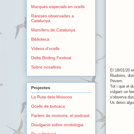
Marques especials en ocells
Rareses observades a
Catalunya
Mamífers de Catalunya
Biblioteca
Vídeos d'ocells
Delta Birding Festival
Sobre nosaltres
El 18/01/20 e
Riudoms, donc
l'hivern.
Tot i que el d
Projectes
vulgars un bec
La Ruta dels Moixons
s'observa dur
Us deixo algu
Ocells de butxaca
Parlem de moixons, el podcast
Divulgació sobre ornitologia
Reus Natural