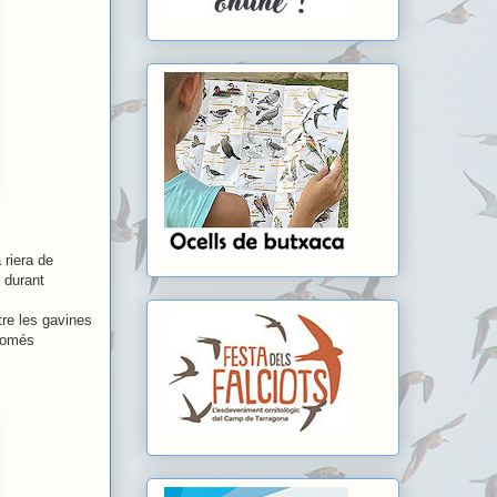
 riera de
 durant
tre les gavines
només