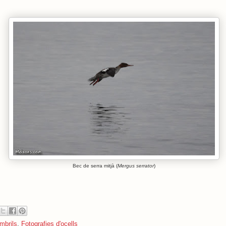
Bec de serra mitjà (
Mergus serrator
)
mbrils
,
Fotografies d'ocells