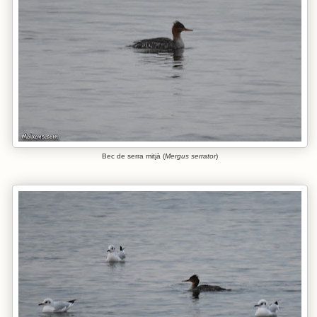
Bec de serra mitjà (
Mergus serrator
)