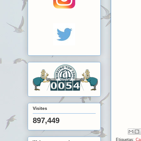
Visites
897,449
Etiquetas:
Ca