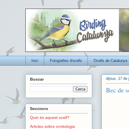
Un blog per conèixer millor els ocells que viuen a Catalunya
Inici
Fotografies d'ocells
Ocells de Catalunya 
dijous, 17 de
Buscar
Bec de s
Seccions
Quin és aquest ocell?
Articles sobre ornitologia