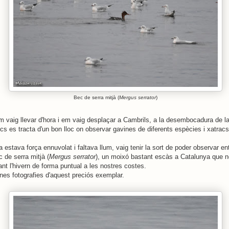
Bec de serra mitjà (
Mergus serrator
)
m vaig llevar d'hora i em vaig desplaçar a Cambrils, a la desembocadura de la
s es tracta d'un bon lloc on observar gavines de diferents espècies i xatracs
ia estava força ennuvolat i faltava llum, vaig tenir la sort de poder observar en
 de serra mitjà (
Mergus serrator
), un moixó bastant escàs a Catalunya que 
ant l'hivern de forma puntual a les nostres costes.
nes fotografies d'aquest preciós exemplar.