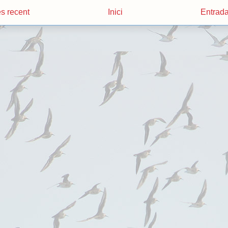
s recent
Inici
Entrada