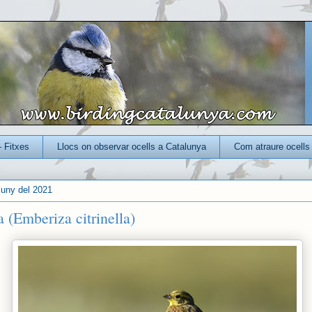
- Fitxes
Llocs on observar ocells a Catalunya
Com atraure ocells 
 juny del 2021
 (Emberiza citrinella)