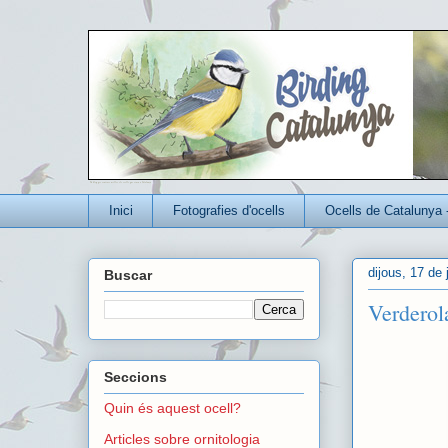
Un blog per conèixer millor els ocells que viuen a Catalunya
Inici
Fotografies d'ocells
Ocells de Catalunya 
dijous, 17 de
Buscar
Verderola
Seccions
Quin és aquest ocell?
Articles sobre ornitologia