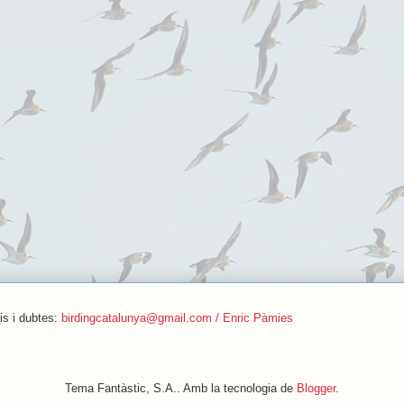
is i dubtes:
birdingcatalunya@gmail.com / Enric Pàmies
Tema Fantàstic, S.A.. Amb la tecnologia de
Blogger
.