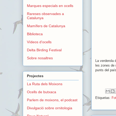
Marques especials en ocells
Rareses observades a
Catalunya
Mamífers de Catalunya
Biblioteca
Vídeos d'ocells
Delta Birding Festival
Sobre nosaltres
La verderola 
les zones de m
punts del paí
Projectes
La Ruta dels Moixons
Ocells de butxaca
Etiquetas:
Fot
Parlem de moixons, el podcast
Divulgació sobre ornitologia
Reus Natural