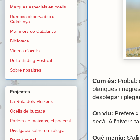
Marques especials en ocells
Rareses observades a
Catalunya
Mamífers de Catalunya
Biblioteca
Vídeos d'ocells
Delta Birding Festival
Sobre nosaltres
Com és:
Probable
blanques i negres
Projectes
desplegar i plegar
La Ruta dels Moixons
Ocells de butxaca
On viu:
Prefereix 
Parlem de moixons, el podcast
secà. A l'hivern 
Divulgació sobre ornitologia
Què menja:
S'ali
Reus Natural