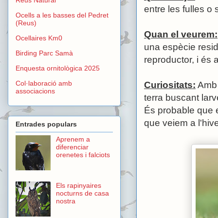
entre les fulles o 
Ocells a les basses del Pedret
(Reus)
Quan el veurem:
Ocellaires Km0
una espècie resid
Birding Parc Samà
reproductor, i és
Enquesta ornitològica 2025
Col·laboració amb
Curiositats:
Amb e
associacions
terra buscant lar
És probable que e
que veiem a l'hive
Entrades populars
Aprenem a
diferenciar
orenetes i falciots
Els rapinyaires
nocturns de casa
nostra