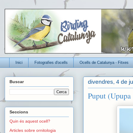
Un blog per conèixer millor els ocells que viuen a Catalunya
Inici
Fotografies d'ocells
Ocells de Catalunya - Fitxes
divendres, 4 de j
Buscar
Puput (Upupa 
Seccions
Quin és aquest ocell?
Articles sobre ornitologia