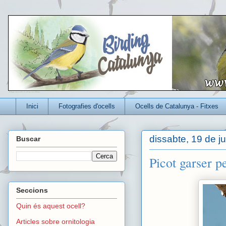
Un blog per conèixer millor els ocells que viuen a Catalunya
Inici
Fotografies d'ocells
Ocells de Catalunya - Fitxes
dissabte, 19 de j
Buscar
Picot garser p
Seccions
Quin és aquest ocell?
Articles sobre ornitologia