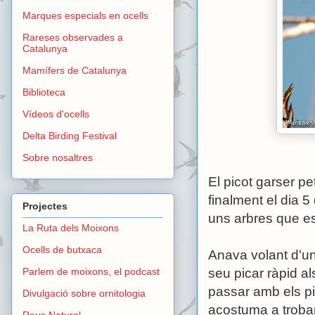
Marques especials en ocells
Rareses observades a
Catalunya
Mamífers de Catalunya
Biblioteca
Vídeos d'ocells
Delta Birding Festival
Sobre nosaltres
El picot garser pet
finalment el dia 
Projectes
uns arbres que es 
La Ruta dels Moixons
Ocells de butxaca
Anava volant d'un
Parlem de moixons, el podcast
seu picar ràpid a
passar amb els pic
Divulgació sobre ornitologia
acostuma a trobar-
Reus Natural