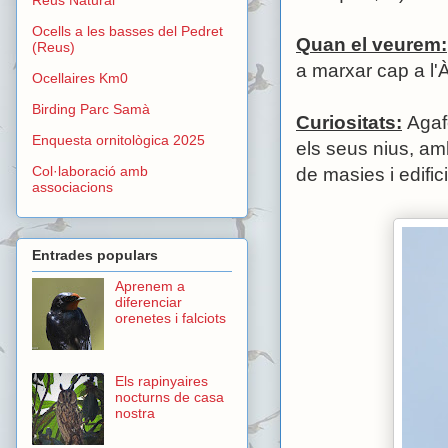
Ocells a les basses del Pedret
Quan el veurem:
(Reus)
a marxar cap a l'À
Ocellaires Km0
Birding Parc Samà
Curiositats:
Agafe
Enquesta ornitològica 2025
els seus nius, amb
Col·laboració amb
de masies i edific
associacions
Entrades populars
Aprenem a
diferenciar
orenetes i falciots
Els rapinyaires
nocturns de casa
nostra