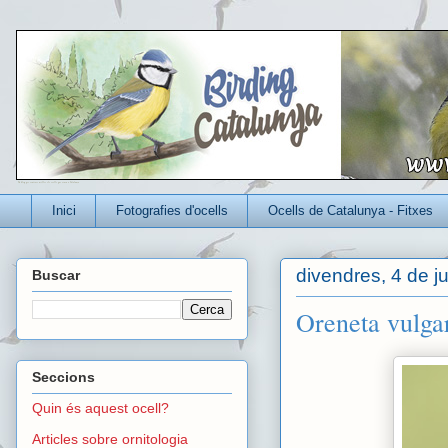
Un blog per conèixer millor els ocells que viuen a Catalunya
Inici
Fotografies d'ocells
Ocells de Catalunya - Fitxes
divendres, 4 de j
Buscar
Oreneta vulga
Seccions
Quin és aquest ocell?
Articles sobre ornitologia