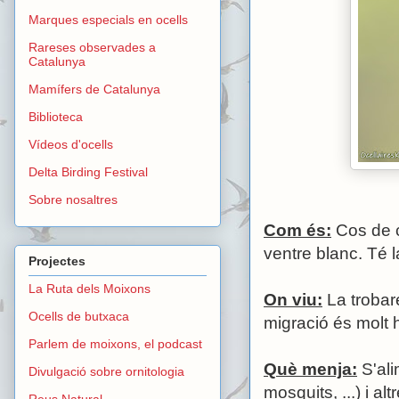
Marques especials en ocells
Rareses observades a
Catalunya
Mamífers de Catalunya
Biblioteca
Vídeos d'ocells
Delta Birding Festival
Sobre nosaltres
Com és:
Cos de c
ventre blanc. Té l
Projectes
La Ruta dels Moixons
On viu:
La trobar
Ocells de butxaca
migració és molt 
Parlem de moixons, el podcast
Què menja:
S'ali
Divulgació sobre ornitologia
mosquits, ...) i al
Reus Natural