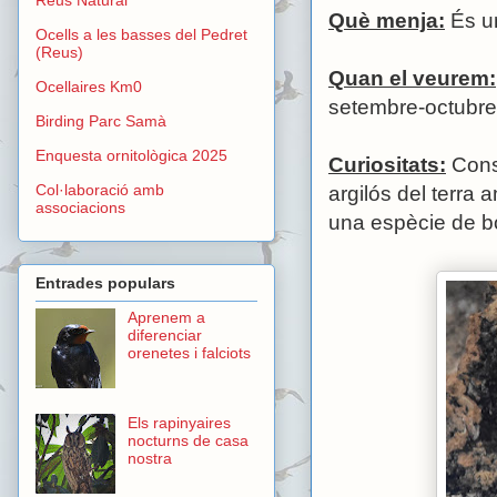
Què menja:
És un
Ocells a les basses del Pedret
(Reus)
Quan el veurem:
Ocellaires Km0
setembre-octubre 
Birding Parc Samà
Enquesta ornitològica 2025
Curiositats:
Const
Col·laboració amb
argilós del terra 
associacions
una espècie de bo
Entrades populars
Aprenem a
diferenciar
orenetes i falciots
Els rapinyaires
nocturns de casa
nostra