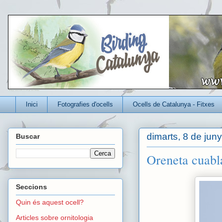
Un blog per conèixer millor els ocells que viuen a Catalunya
Inici
Fotografies d'ocells
Ocells de Catalunya - Fitxes
dimarts, 8 de jun
Buscar
Oreneta cuabl
Seccions
Quin és aquest ocell?
Articles sobre ornitologia