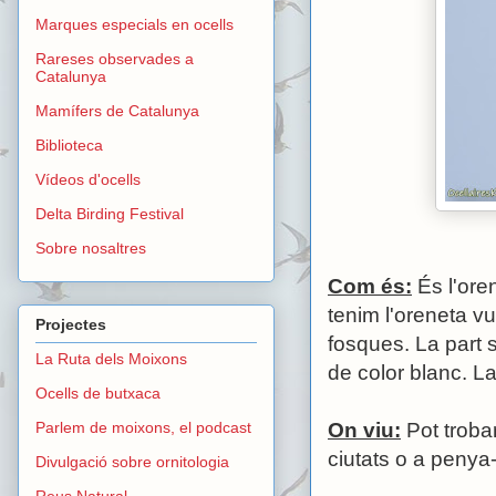
Marques especials en ocells
Rareses observades a
Catalunya
Mamífers de Catalunya
Biblioteca
Vídeos d'ocells
Delta Birding Festival
Sobre nosaltres
Com és:
És l'ore
tenim l'oreneta vu
Projectes
fosques. La part s
La Ruta dels Moixons
de color blanc. L
Ocells de butxaca
Parlem de moixons, el podcast
On viu:
Pot trobar
ciutats o a penya
Divulgació sobre ornitologia
Reus Natural