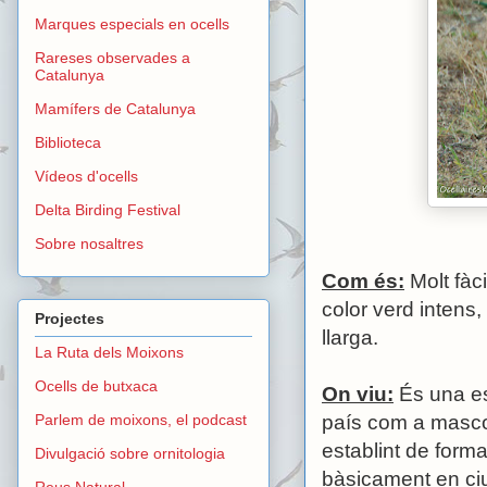
Marques especials en ocells
Rareses observades a
Catalunya
Mamífers de Catalunya
Biblioteca
Vídeos d'ocells
Delta Birding Festival
Sobre nosaltres
Com és:
Molt fàci
color verd intens,
Projectes
llarga.
La Ruta dels Moixons
Ocells de butxaca
On viu:
És una es
Parlem de moixons, el podcast
país com a mascot
establint de form
Divulgació sobre ornitologia
bàsicament en ciu
Reus Natural