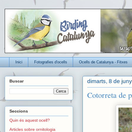
Un blog per conèixer millor els ocells que viuen a Catalunya
Inici
Fotografies d'ocells
Ocells de Catalunya - Fitxes
dimarts, 8 de jun
Buscar
Cotorreta de p
Seccions
Quin és aquest ocell?
Articles sobre ornitologia