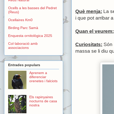
Ocells a les basses del Pedret
Què menja:
La se
(Reus)
i que pot arribar 
Ocellaires Km0
Birding Parc Samà
Quan el veurem:
Enquesta ornitològica 2025
Col·laboració amb
Curiositats:
Són a
associacions
massa se li diu q
Entrades populars
Aprenem a
diferenciar
orenetes i falciots
Els rapinyaires
nocturns de casa
nostra