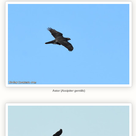
Astor (
Accipiter gentilis
)