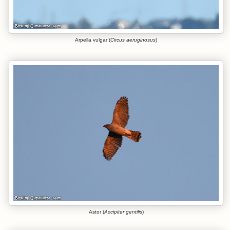
Arpella vulgar (
Circus aeruginosus
)
Astor (
Accipiter gentilis
)