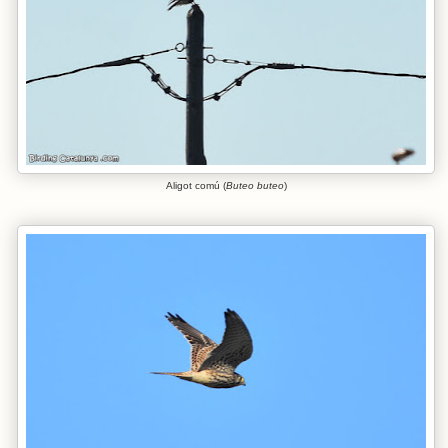
Aligot comú (
Buteo buteo
)