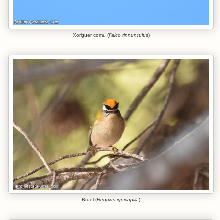
Xoriguer comú (
Falco tinnunculus
)
Bruel (
Regulus ignicapilla
)