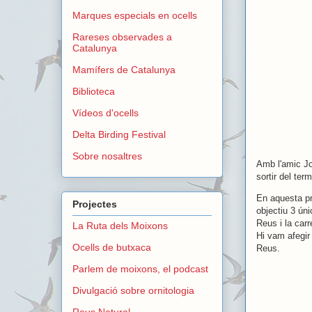
Marques especials en ocells
Rareses observades a
Catalunya
Mamífers de Catalunya
Biblioteca
Vídeos d'ocells
Delta Birding Festival
Sobre nosaltres
Amb l'amic Jor
sortir del te
En aquesta pr
Projectes
objectiu 3 ún
Reus i la carr
La Ruta dels Moixons
Hi vam afegir
Ocells de butxaca
Reus.
Parlem de moixons, el podcast
Divulgació sobre ornitologia
Reus Natural