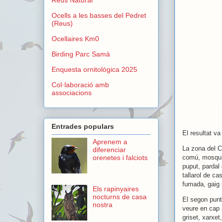
Ocells a les basses del Pedret
(Reus)
Ocellaires Km0
Birding Parc Samà
Enquesta ornitològica 2025
Col·laboració amb
associacions
Entrades populars
El resultat v
Aprenem a
La zona del C
diferenciar
comú, mosquit
orenetes i falciots
puput, pardal 
tallarol de ca
fumada, gaig 
Els rapinyaires
nocturns de casa
El segon punt
nostra
veure en cap 
griset, xarxet