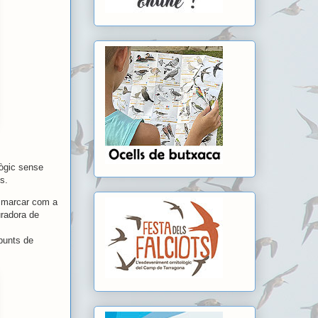
lògic sense
es.
m marcar com a
uradora de
 punts de