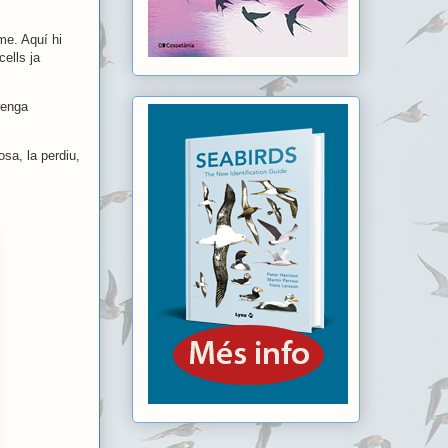
me. Aquí hi
cells ja
renga
sa, la perdiu,