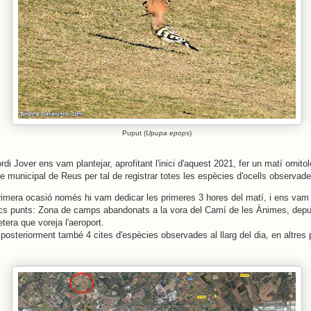
Puput (
Upupa epops
)
di Jover ens vam plantejar, aprofitant l'inici d'aquest 2021, fer un matí ornito
rme municipal de Reus per tal de registrar totes les espècies d'ocells observad
imera ocasió només hi vam dedicar les primeres 3 hores del matí, i ens va
ics punts: Zona de camps abandonats a la vora del Camí de les Ànimes, dep
etera que voreja l'aeroport.
 posteriorment també 4 cites d'espècies observades al llarg del dia, en altres