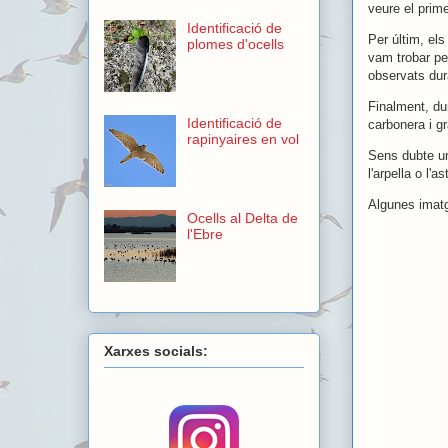
veure el prime
Identificació de
Per últim, el
plomes d'ocells
vam trobar per
observats dur
Finalment, dur
Identificació de
carbonera i gr
rapinyaires en vol
Sens dubte un
l'arpella o l'
Algunes imatg
Ocells al Delta de
l'Ebre
Xarxes socials: