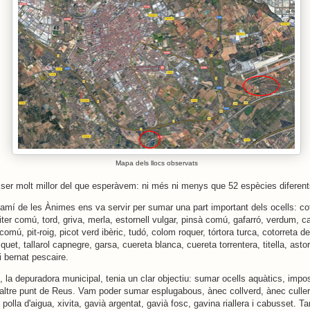
Mapa dels llocs observats
a ser molt millor del que esperàvem: ni més ni menys que 52 espècies diferent
amí de les Ànimes ens va servir per sumar una part important dels ocells: cot
er comú, tord, griva, merla, estornell vulgar, pinsà comú, gafarró, verdum, c
comú, pit-roig, picot verd ibèric, tudó, colom roquer, tórtora turca, cotorreta de 
squet, tallarol capnegre, garsa, cuereta blanca, cuereta torrentera, titella, asto
i bernat pescaire.
, la depuradora municipal, tenia un clar objectiu: sumar ocells aquàtics, impo
altre punt de Reus. Vam poder sumar esplugabous, ànec collverd, ànec culler
, polla d'aigua, xivita, gavià argentat, gavià fosc, gavina riallera i cabusset.