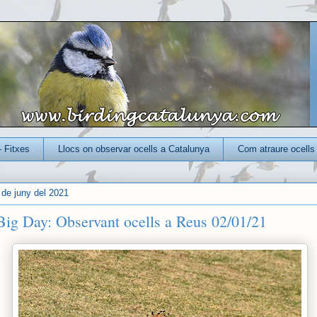
- Fitxes
Llocs on observar ocells a Catalunya
Com atraure ocells 
de juny del 2021
Big Day: Observant ocells a Reus 02/01/21