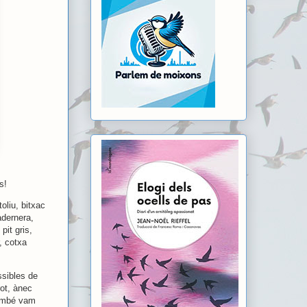
s!
oliu, bitxac
adernera,
pit gris,
r, cotxa
ssibles de
ot, ànec
 També vam