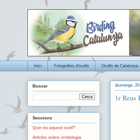
Un blog per conèixer millor els ocells que viuen a Catalunya
Inici
Fotografies d'ocells
Ocells de Catalunya 
diumenge, 20 
Buscar
1r Reus 
Seccions
Quin és aquest ocell?
Articles sobre ornitologia