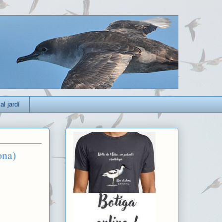
al jardí
ona)