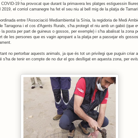
 COVID-19 ha provocat que durant la primavera les platges estiguessin lliures 
l 2019, el corriol camanegre ha fet el seu niu al bell mig de la platja de Tamari
rdinada entre l'Associació Mediambiental la Sínia, la regidoria de Medi Ambi
e Tarragona i el cos d'Agents Rurals, s'ha protegit el niu amb un gabió (que ev
 la posta per part de guineus o gossos, per exemple) i s'ha abalisat la zona pe
rt de les persones que es vagin apropant a la platja per a passejar els gossos 
nament.
ant no pertorbar aquests animals, ja que és tot un privilegi que puguin criar a
 s'ha de tenir en compte de no dur el gos deslligat en aquesta zona, per evit
.