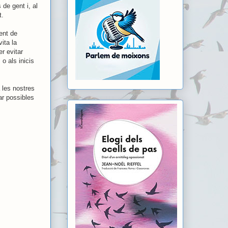
de gent i, al
t.
ent de
ita la
r evitar
o als inicis
 les nostres
ar possibles