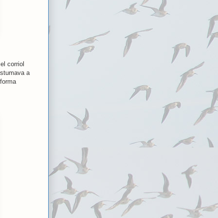
l corriol
costumava a
 forma