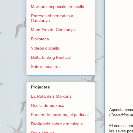
Marques especials en ocells
Rareses observades a
Catalunya
Mamífers de Catalunya
Biblioteca
Vídeos d'ocells
Delta Birding Festival
Sobre nosaltres
Projectes
La Ruta dels Moixons
Ocells de butxaca
Aquesta prima
Parlem de moixons, el podcast
(
Charadrius a
Divulgació sobre ornitologia
El corriol cam
les seves post
Reus Natural