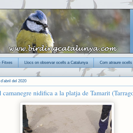
- Fitxes
Llocs on observar ocells a Catalunya
Com atraure ocells 
d’abril del 2020
l camanegre nidifica a la platja de Tamarit (Tarrag