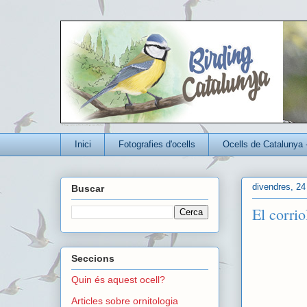
Un blog per conèixer millor els ocells que viuen a Catalunya
Inici
Fotografies d'ocells
Ocells de Catalunya 
divendres, 24 
Buscar
El corrio
Seccions
Quin és aquest ocell?
Articles sobre ornitologia