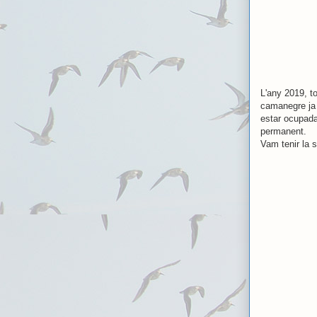
L'any 2019, to
camanegre ja 
estar ocupada
permanent.
Vam tenir la s