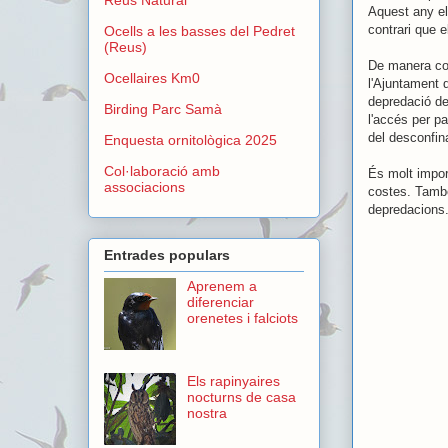
Aquest any el
contrari que e
Ocells a les basses del Pedret
(Reus)
De manera coo
Ocellaires Km0
l'Ajuntament d
depredació de
Birding Parc Samà
l'accés per pa
del desconfi
Enquesta ornitològica 2025
Col·laboració amb
És molt import
associacions
costes. També
depredacions
Entrades populars
Aprenem a
diferenciar
orenetes i falciots
Els rapinyaires
nocturns de casa
nostra