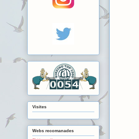
Visites
Webs recomanades