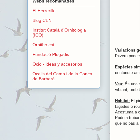
Webs recomanades
El Herrerillo
Blog CEN
Institut Català d'Ornitologia
(ICO)
Ornitho.cat
Variacions g
Fundació Plegadis
l'hivern pod
Ocio - ideas y accesorios
Espècies sim
confondre amb
Ocells del Camp i de la Conca
de Barberà
Veu:
És una e
vibrant, amb 
Hàbitat:
El pi
fagedes o rou
Acostuma a o
Podem trobar-
que no pas a l