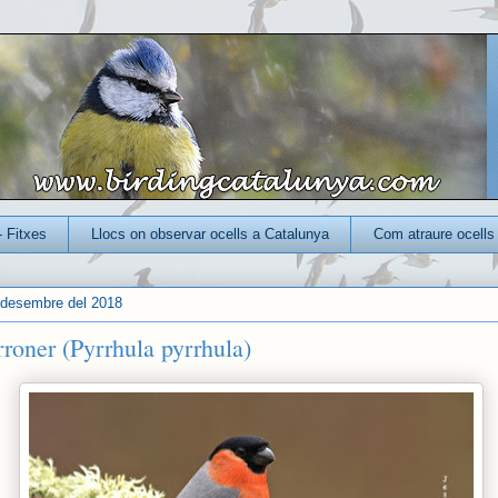
- Fitxes
Llocs on observar ocells a Catalunya
Com atraure ocells 
 desembre del 2018
rroner (Pyrrhula pyrrhula)