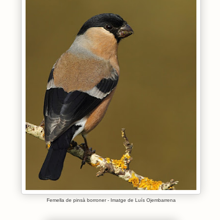
Femella de pinsà borroner - Imatge de Luís Ojembarrena