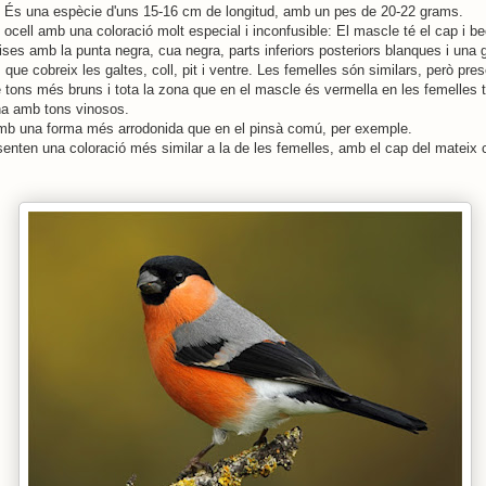
És una espècie d'uns 15-16 cm de longitud, amb un pes de 20-22 grams.
 ocell amb una coloració molt especial i inconfusible: El mascle té el cap i be
rises amb la punta negra, cua negra, parts inferiors posteriors blanques i una 
 que cobreix les galtes, coll, pit i ventre. Les femelles són similars, però pres
e tons més bruns i tota la zona que en el mascle és vermella en les femelles 
na amb tons vinosos.
mb una forma més arrodonida que en el pinsà comú, per exemple.
senten una coloració més similar a la de les femelles, amb el cap del mateix c