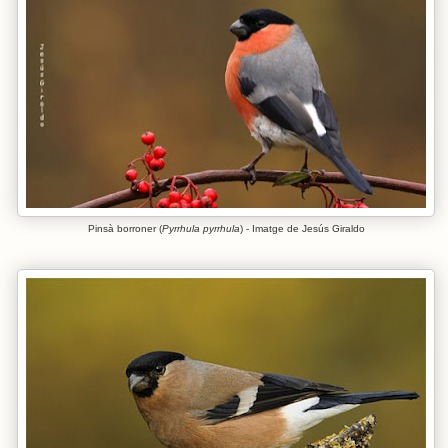
Pinsà borroner (
Pyrrhula pyrrhula
) - Imatge de Jesús Giraldo