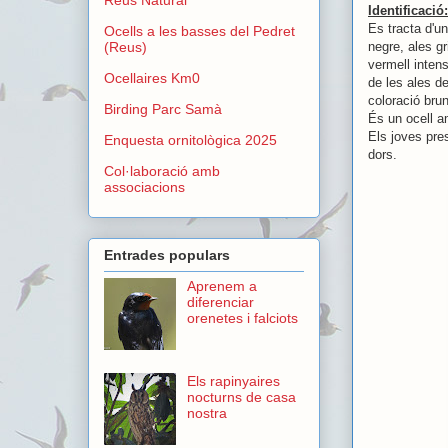
Identificació:
Es tracta d'un
Ocells a les basses del Pedret
(Reus)
negre, ales g
vermell intens
Ocellaires Km0
de les ales d
coloració bru
Birding Parc Samà
És un ocell a
Els joves pre
Enquesta ornitològica 2025
dors.
Col·laboració amb
associacions
Entrades populars
Aprenem a
diferenciar
orenetes i falciots
Els rapinyaires
nocturns de casa
nostra