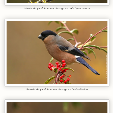
Mascle de pinsà borroner - Imatge de Luís Ojembarrena
Femella de pinsà borroner - Imatge de Jesús Giraldo