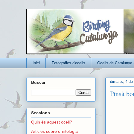
Un blog per conèixer millor els ocells que viuen a Catalunya
Inici
Fotografies d'ocells
Ocells de Catalunya 
dimarts, 4 de
Buscar
Pinsà bo
Seccions
Quin és aquest ocell?
Articles sobre ornitologia