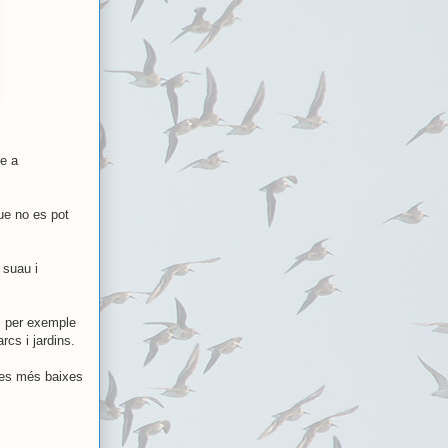
ue a
que no es pot
 suau i
m per exemple
cs i jardins.
ones més baixes