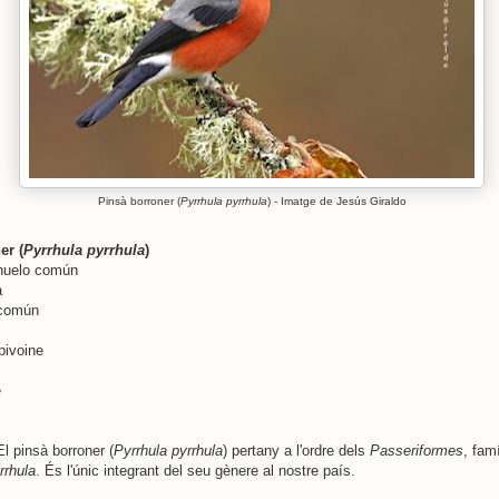
Pinsà borroner (
Pyrrhula pyrrhula
) - Imatge de Jesús Giraldo
er (
Pyrrhula pyrrhula
)
huelo común
a
 común
pivoine
e
l pinsà borroner (
Pyrrhula pyrrhula
) pertany a l'ordre dels
Passeriformes
, fam
rrhula
. És l'únic integrant del seu gènere al nostre país.