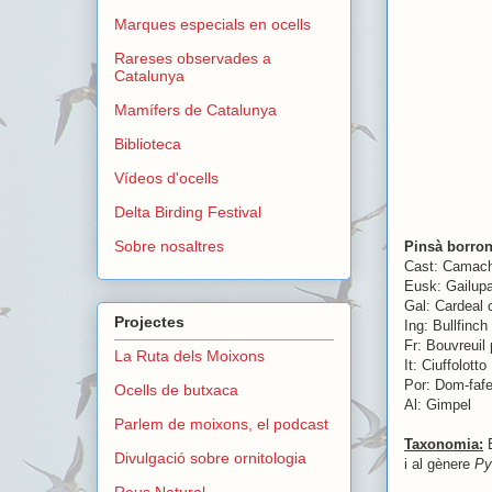
Marques especials en ocells
Rareses observades a
Catalunya
Mamífers de Catalunya
Biblioteca
Vídeos d'ocells
Delta Birding Festival
Sobre nosaltres
Pinsà borron
Cast: Camac
Eusk: Gailup
Gal: Cardeal
Projectes
Ing: Bullfinch
Fr: Bouvreuil 
La Ruta dels Moixons
It: Ciuffolotto
Por: Dom-faf
Ocells de butxaca
Al: Gimpel
Parlem de moixons, el podcast
Taxonomia:
E
Divulgació sobre ornitologia
i al gènere
Py
Reus Natural