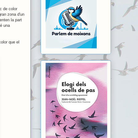
c de color
gran zona d'un
enten la part
té una
olor que el