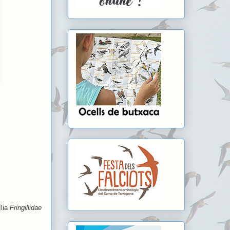
ília
Fringillidae