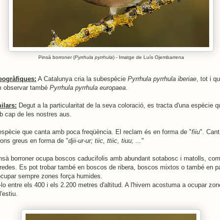
Pinsà borroner (
Pyrrhula pyrrhula
) - Imatge de Luís Ojembarrena
eogràfiques:
A Catalunya cria la subespècie
Pyrrhula pyrrhula iberiae
, tot i q
em observar també
Pyrrhula pyrrhula europaea
.
ilars:
Degut a la particularitat de la seva coloració, es tracta d'una espècie 
 cap de les nostres aus.
spècie que canta amb poca freqüència. El reclam és en forma de "
fiiu
". Cant
tons greus en forma de "
djii-ur-ur; tiic, ttiic, tiuu; ...
"
nsà borroner ocupa boscos caducifolis amb abundant sotabosc i matolls, co
redes. Es pot trobar també en boscos de ribera, boscos mixtos o també en par
cupar sempre zones força humides.
lo entre els 400 i els 2.200 metres d'altitud. A l'hivern acostuma a ocupar z
'estiu.