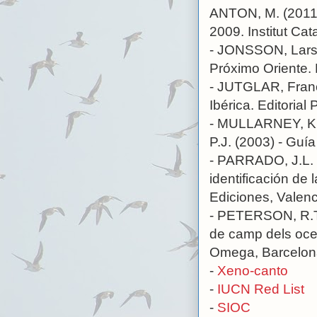
ANTON, M. (2011) 
2009. Institut Cat
- JONSSON, Lars (
Próximo Oriente.
- JUTGLAR, Franc
Ibérica. Editorial
- MULLARNEY, K
P.J. (2003) - Guí
- PARRADO, J.L. 
identificación de
Ediciones, Valenc
- PETERSON, R.T
de camp dels ocel
Omega, Barcelon
-
Xeno-canto
-
IUCN Red List
-
SIOC