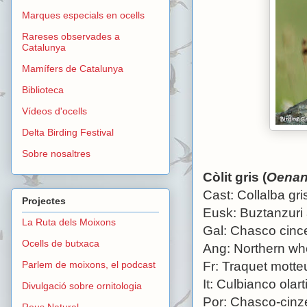
Marques especials en ocells
Rareses observades a
Catalunya
Mamífers de Catalunya
Biblioteca
Vídeos d'ocells
Delta Birding Festival
Sobre nosaltres
Còlit gris (
Oenan
Cast: Collalba gri
Projectes
Eusk: Buztanzuri 
La Ruta dels Moixons
Gal: Chasco cinc
Ocells de butxaca
Ang: Northern wh
Parlem de moixons, el podcast
Fr: Traquet motte
It: Culbianco olart
Divulgació sobre ornitologia
Por: Chasco-cinz
Reus Natural