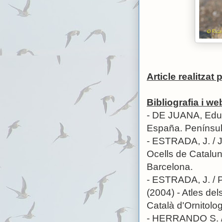
Article realitzat 
Bibliografia i w
- DE JUANA, Edua
España. Penínsul
- ESTRADA, J. / 
Ocells de Catalun
Barcelona.
- ESTRADA, J. /
(2004) - Atles del
Català d'Ornitolo
- HERRANDO S. /