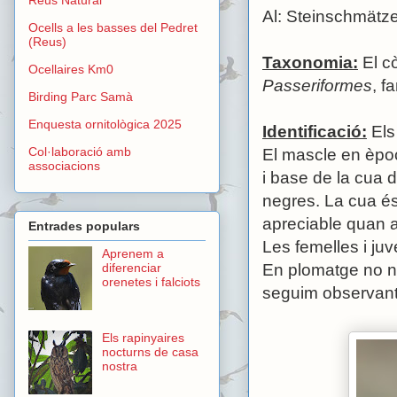
Al: Steinschmätz
Ocells a les basses del Pedret
(Reus)
Taxonomia:
El còl
Ocellaires Km0
Passeriformes
, f
Birding Parc Samà
Enquesta ornitològica 2025
Identificació:
Els
Col·laboració amb
El mascle en èpoc
associacions
i base de la cua d
negres. La cua és
apreciable quan a
Entrades populars
Les femelles i juv
Aprenem a
En plomatge no nu
diferenciar
orenetes i falciots
seguim observant 
Els rapinyaires
nocturns de casa
nostra