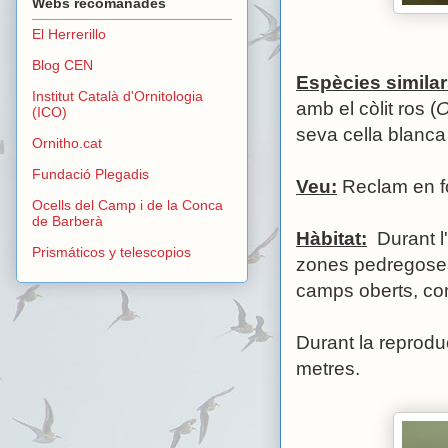
Webs recomanades
El Herrerillo
Blog CEN
Espècies similar
Institut Català d'Ornitologia
amb el còlit ros (
O
(ICO)
seva cella blanca
Ornitho.cat
Fundació Plegadis
Veu:
Reclam en fo
Ocells del Camp i de la Conca
de Barberà
Hàbitat:
Durant l
Prismáticos y telescopios
zones pedregoses,
camps oberts, co
Durant la reprodu
metres.