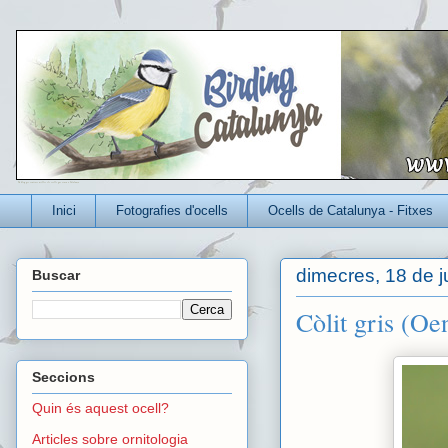
Un blog per conèixer millor els ocells que viuen a Catalunya
Inici
Fotografies d'ocells
Ocells de Catalunya - Fitxes
dimecres, 18 de ju
Buscar
Còlit gris (O
Seccions
Quin és aquest ocell?
Articles sobre ornitologia