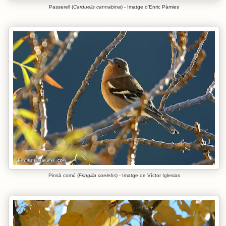
Passerell (
Carduelis cannabina
) - Imatge d'Enric Pàmies
Pinsà comú (
Fringilla coelebs
) - Imatge de Víctor Iglesias