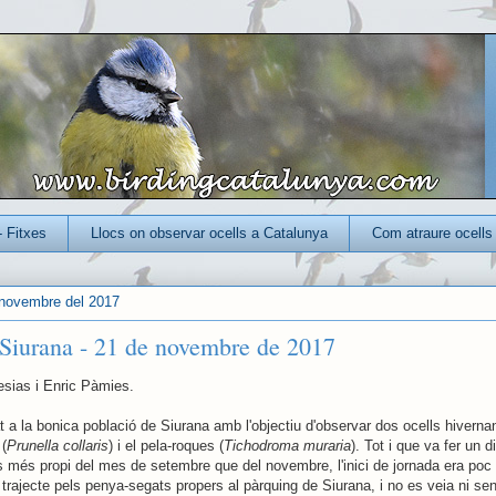
- Fitxes
Llocs on observar ocells a Catalunya
Com atraure ocells 
 novembre del 2017
 Siurana - 21 de novembre de 2017
lesias i Enric Pàmies.
 a la bonica població de Siurana amb l'objectiu d'observar dos ocells hivernan
 (
Prunella collaris
) i el pela-roques (
Tichodroma muraria
). Tot i que va fer un d
més propi del mes de setembre que del novembre, l'inici de jornada era poc
 trajecte pels penya-segats propers al pàrquing de Siurana, i no es veia ni sen