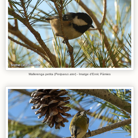
Mallerenga petita (
Periparus ater
) - Imatge d'Enric Pàmies