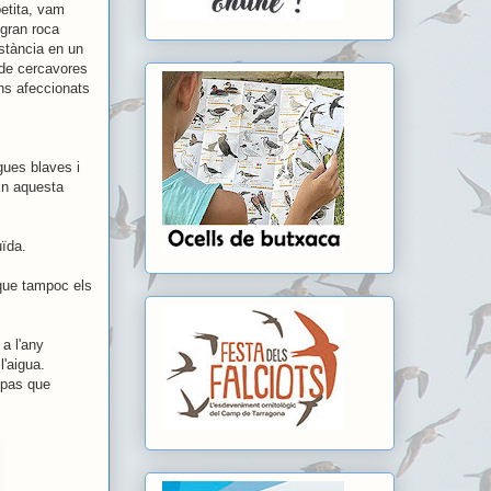
petita, vam
 gran roca
istància en un
 de cercavores
ns afeccionats
gues blaves i
En aquesta
uïda.
 que tampoc els
a l'any
'aigua.
e pas que