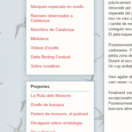
pràcticament. 
Marques especials en ocells
retrocedir pe
separada del 
Rareses observades a
inici no vam 
Catalunya
i també de me
coneguts enca
Mamífers de Catalunya
El pela-roque
Biblioteca
Posteriorment
Vídeos d'ocells
carboneres. F
petita zona de
Delta Birding Festival
Durant el rec
Sobre nosaltres
Un cop arriba
Vam agafar el
vam veure i s
Projectes
Finalment vam
La Ruta dels Moixons
excepcionalme
Posteriorment
Ocells de butxaca
buscava alim
Parlem de moixons, el podcast
Divulgació sobre ornitologia
Reus Natural