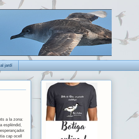
al jardí
ts a la zona:
ia esplèndid,
 esperançador.
tia cap ocell