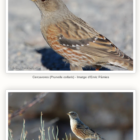
Cercavores (
Prunella collaris
) - Imatge d'Enric Pàmies