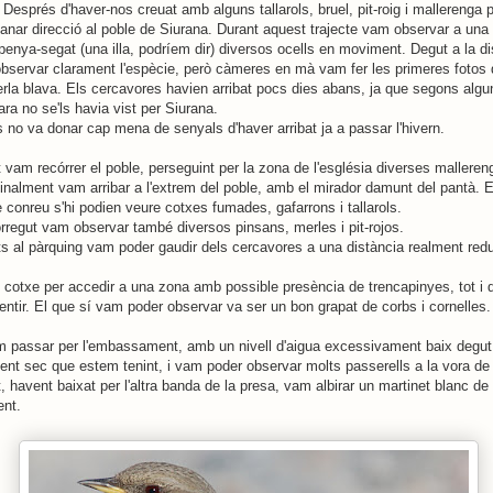
Després d'haver-nos creuat amb alguns tallarols, bruel, pit-roig i mallerenga 
r anar direcció al poble de Siurana. Durant aquest trajecte vam observar a una
penya-segat (una illa, podríem dir) diversos ocells en moviment. Degut a la d
observar clarament l'espècie, però càmeres en mà vam fer les primeres fotos
rla blava. Els cercavores havien arribat pocs dies abans, ja que segons algu
ra no se'ls havia vist per Siurana.
s no va donar cap mena de senyals d'haver arribat ja a passar l'hivern.
 vam recórrer el poble, perseguint per la zona de l'església diverses malleren
inalment vam arribar a l'extrem del poble, amb el mirador damunt del pantà. 
 conreu s'hi podien veure cotxes fumades, gafarrons i tallarols.
orregut vam observar també diversos pinsans, merles i pit-rojos.
ts al pàrquing vam poder gaudir dels cercavores a una distància realment red
 cotxe per accedir a una zona amb possible presència de trencapinyes, tot i
entir. El que sí vam poder observar va ser un bon grapat de corbs i cornelles.
 passar per l'embassament, amb un nivell d'aigua excessivament baix degut 
nt sec que estem tenint, i vam poder observar molts passerells a la vora de l
, havent baixat per l'altra banda de la presa, vam albirar un martinet blanc d
ent.