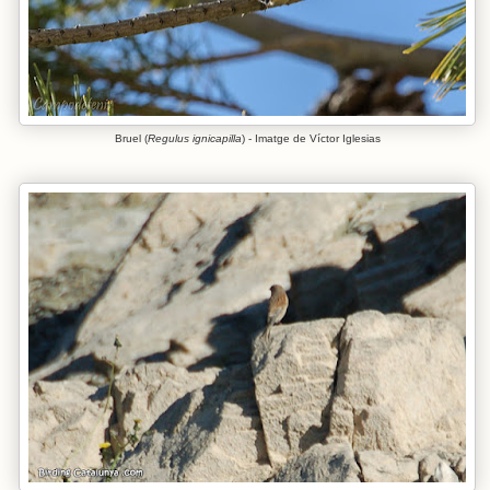
Bruel (
Regulus ignicapilla
) - Imatge de Víctor Iglesias