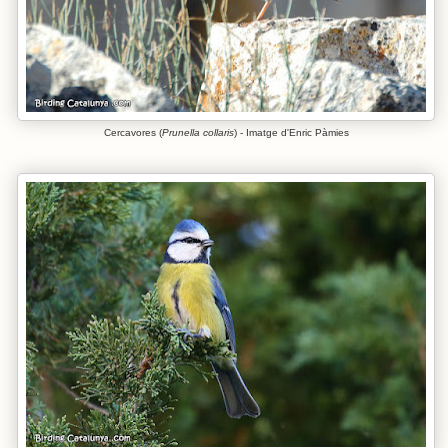
Cercavores (
Prunella collaris
) - Imatge d'Enric Pàmies