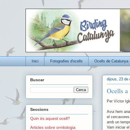
Un blog per conèixer millor els ocells que viuen a Catalunya
Inici
Fotografies d'ocells
Ocells de Catalunya 
dijous, 23 de
Buscar
Ocells a
Per Víctor Ig
Seccions
Avui hem anat
el cercavores
Quin és aquest ocell?
amb un temps 
Vam iniciar el
Articles sobre ornitologia