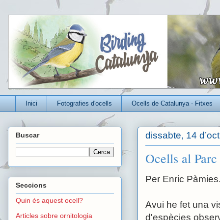
Un blog per conèixer millor els ocells que viuen a Catalunya
Inici
Fotografies d'ocells
Ocells de Catalunya - Fitxes
dissabte, 14 d’oc
Buscar
Ocells al Parc
Per Enric Pàmies
Seccions
Quin és aquest ocell?
Avui he fet una vis
Articles sobre ornitologia
d'espècies obser