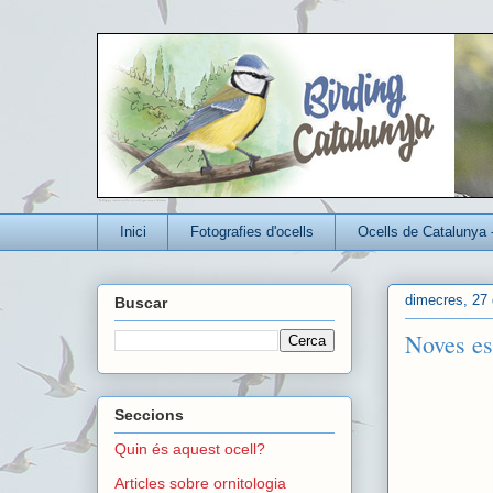
Un blog per conèixer millor els ocells que viuen a Catalunya
Inici
Fotografies d'ocells
Ocells de Catalunya 
dimecres, 27 
Buscar
Noves esp
Seccions
Quin és aquest ocell?
Articles sobre ornitologia