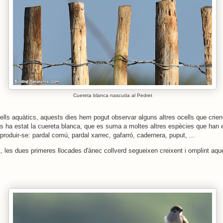
Cuereta blanca nascuda al Pedret
cells aquàtics, aquests dies hem pogut observar alguns altres ocells que crien
ls ha estat la cuereta blanca, que es suma a moltes altres espècies que han e
eproduir-se: pardal comú, pardal xarrec, gafarró, cadernera, puput, ...
t, les dues primeres llocades d'ànec collverd segueixen creixent i omplint aq