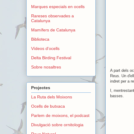
Marques especials en ocells
Rareses observades a
Catalunya
Mamífers de Catalunya
Biblioteca
Vídeos d'ocells
Delta Birding Festival
Sobre nosaltres
A part dels o
Reus. Un d'el
indret per a r
Projectes
I, mentrestan
basses.
La Ruta dels Moixons
Ocells de butxaca
Parlem de moixons, el podcast
Divulgació sobre ornitologia
Reus Natural