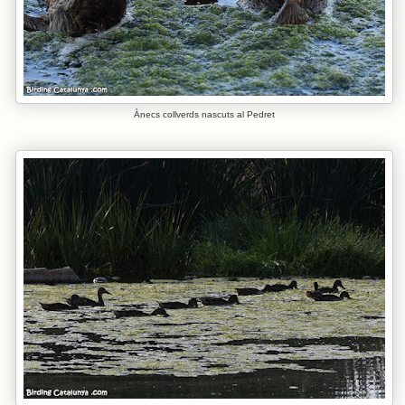
Ànecs collverds nascuts al Pedret