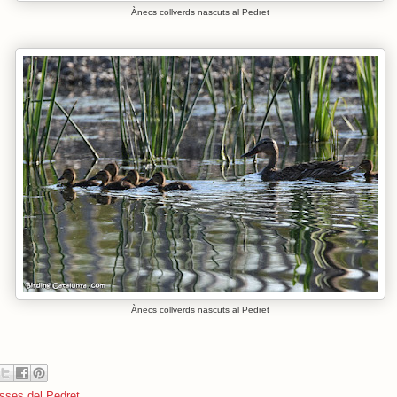
Ànecs collverds nascuts al Pedret
Ànecs collverds nascuts al Pedret
sses del Pedret