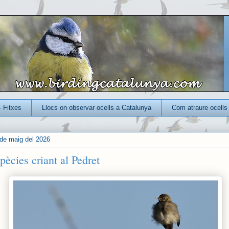
- Fitxes
Llocs on observar ocells a Catalunya
Com atraure ocells 
de maig del 2026
ècies criant al Pedret