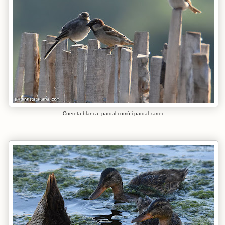
Cuereta blanca, pardal comú i pardal xarrec