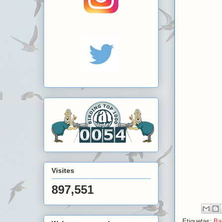
Visites
897,551
Etiquetas:
Ba