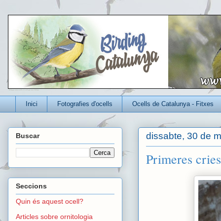
Un blog per conèixer millor els ocells que viuen a Catalunya
Inici
Fotografies d'ocells
Ocells de Catalunya - Fitxes
dissabte, 30 de m
Buscar
Primeres cries
Seccions
Quin és aquest ocell?
Articles sobre ornitologia