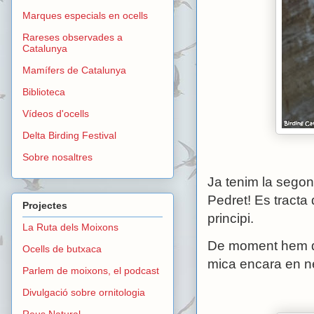
Marques especials en ocells
Rareses observades a
Catalunya
Mamífers de Catalunya
Biblioteca
Vídeos d'ocells
Delta Birding Festival
Sobre nosaltres
Ja tenim la segon
Pedret! Es tracta 
Projectes
principi.
La Ruta dels Moixons
De moment hem det
Ocells de butxaca
mica encara en ne
Parlem de moixons, el podcast
Divulgació sobre ornitologia
Reus Natural